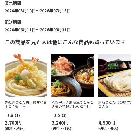
販売期間
2026年05月18日～2026年07月15日
配送期間
2026年06月11日～2026年08月31日
この商品を見た人は他にこんな商品も買っています
さぬきうどん香川県産小麦
＜お中元＞讃岐生うどんと
讃岐うどん（つゆ付
１００％ Ａ
３種の特製だしの詰合せ
０人前
5.0
（1）
5.0
（1）
2,700円
3,240円
4,500円
(送料・税込)
(送料・税込)
(送料・税込)