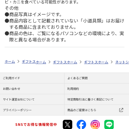
ビ・カニを食べている可能性があります。
その他
商品写真はイメージです。
商品内容として記載されていない「小道具類」はお届け
する商品に含まれておりません。
商品の色は、ご覧になるパソコンなどの環境により、実
際と異なる場合があります。
ホーム
ギフトストア
お中元・夏ギフト特集 2026
おすすめ ご当地
ホーム
ギフトストア
ホーム
お中元・夏ギフト特集 2026
ギフトストア
ホーム
お中元・夏
ネットシ
ご利用ガイド
よくあるご質問
お問い合わせ
利用規約
サイト運営会社について
特定商取引法に基づく表記について
プライバシーポリシー
商品のご提案はこちら
SNSでお得な情報発信中