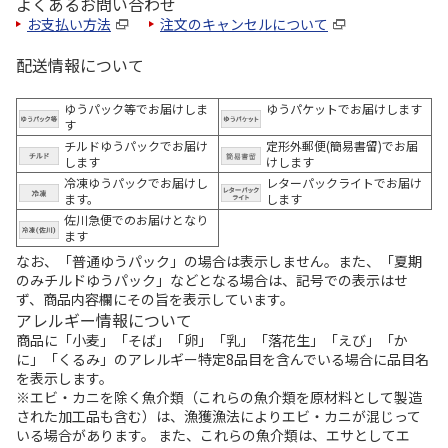
よくあるお問い合わせ
お支払い方法
注文のキャンセルについて
配送情報について
ゆうパック等でお届けしま
ゆうパケットでお届けします
す
チルドゆうパックでお届け
定形外郵便(簡易書留)でお届
します
けします
冷凍ゆうパックでお届けし
レターパックライトでお届け
ます。
します
佐川急便でのお届けとなり
ます
なお、「普通ゆうパック」の場合は表示しません。また、「夏期
のみチルドゆうパック」などとなる場合は、記号での表示はせ
ず、商品内容欄にその旨を表示しています。
アレルギー情報について
商品に「小麦」「そば」「卵」「乳」「落花生」「えび」「か
に」「くるみ」のアレルギー特定8品目を含んでいる場合に品目名
を表示します。
※エビ・カニを除く魚介類（これらの魚介類を原材料として製造
された加工品も含む）は、漁獲漁法によりエビ・カニが混じって
いる場合があります。 また、これらの魚介類は、エサとしてエ