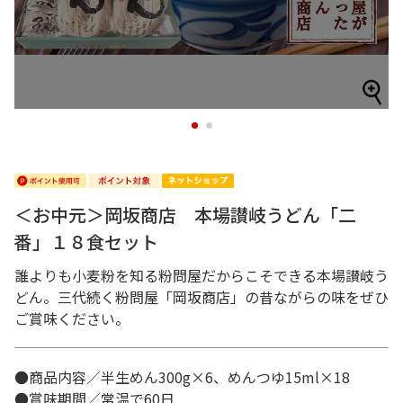
1
2
＜お中元＞岡坂商店 本場讃岐うどん「二
番」１８食セット
誰よりも小麦粉を知る粉問屋だからこそできる本場讃岐う
どん。三代続く粉問屋「岡坂商店」の昔ながらの味をぜひ
ご賞味ください。
●商品内容／半生めん300g×6、めんつゆ15ml×18
●賞味期間／常温で60日