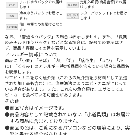
チルドゆうパックでお届け
定形外郵便(簡易書留)でお届
します
けします
冷凍ゆうパックでお届けし
レターパックライトでお届け
ます。
します
佐川急便でのお届けとなり
ます
なお、「普通ゆうパック」の場合は表示しません。また、「夏期
のみチルドゆうパック」などとなる場合は、記号での表示はせ
ず、商品内容欄にその旨を表示しています。
アレルギー情報について
商品に「小麦」「そば」「卵」「乳」「落花生」「えび」「か
に」「くるみ」のアレルギー特定8品目を含んでいる場合に品目名
を表示します。
※エビ・カニを除く魚介類（これらの魚介類を原材料として製造
された加工品も含む）は、漁獲漁法によりエビ・カニが混じって
いる場合があります。 また、これらの魚介類は、エサとしてエ
ビ・カニを食べている可能性があります。
その他
商品写真はイメージです。
商品内容として記載されていない「小道具類」はお届け
する商品に含まれておりません。
商品の色は、ご覧になるパソコンなどの環境により、実
際と異なる場合があります。