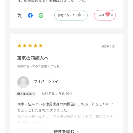
す。郵便局のなると金時はハズレなしです。
参考になった
0
Like!
0
2026.7.24
東京の同郷人へ
実際に使ってみた感想
:とても良い
サイバーシティ
性別:
男性
年代:
60代
購入確認済み
東京に住んでいる徳島出身の同級生に、頼みごとをしたので
ちょっとした御礼で送りました。
奥さんも娘さんもサツマイモが好きというので、喜んでもら
えて良かったです。
７月の中旬ごろ発送だったので、すっかり忘れてましたが郵
続きを読む