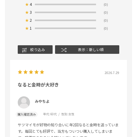
★
4
(0)
★
3
(0)
★
2
(0)
★
1
(0)
絞り込み
表示：新しい順
2026.7.29
なると金時が大好き
みやちよ
年代:
60代
性別:
女性
購入確認済み
サツマイモが好物の知り合いに年2回なると金時を送っていま
す。毎回とても好評で、当方もついつい購入してしまいま