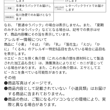
します
けします
冷凍ゆうパックでお届けし
レターパックライトでお届け
ます。
します
佐川急便でのお届けとなり
ます
なお、「普通ゆうパック」の場合は表示しません。また、「夏期
のみチルドゆうパック」などとなる場合は、記号での表示はせ
ず、商品内容欄にその旨を表示しています。
アレルギー情報について
商品に「小麦」「そば」「卵」「乳」「落花生」「えび」「か
に」「くるみ」のアレルギー特定8品目を含んでいる場合に品目名
を表示します。
※エビ・カニを除く魚介類（これらの魚介類を原材料として製造
された加工品も含む）は、漁獲漁法によりエビ・カニが混じって
いる場合があります。 また、これらの魚介類は、エサとしてエ
ビ・カニを食べている可能性があります。
その他
商品写真はイメージです。
商品内容として記載されていない「小道具類」はお届け
する商品に含まれておりません。
商品の色は、ご覧になるパソコンなどの環境により、実
際と異なる場合があります。