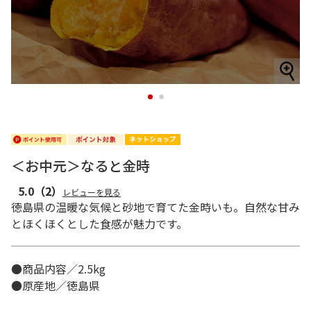
1
2
＜お中元＞なると金時
5.0
（2）
レビューを見る
徳島県の温暖な気候と砂地で育てた金時いも。自然な甘み
とほくほくとした食感が魅力です。
●商品内容／2.5kg
●原産地／徳島県