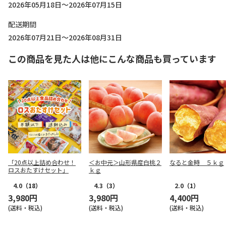
2026年05月18日～2026年07月15日
配送期間
2026年07月21日～2026年08月31日
この商品を見た人は他にこんな商品も買っています
「20点以上詰め合わせ！
＜お中元＞山形県産白桃２
なると金時 ５ｋｇ
ロスおたすけセット」
ｋｇ
4.0
（18）
4.3
（3）
2.0
（1）
3,980円
3,980円
4,400円
(送料・税込)
(送料・税込)
(送料・税込)