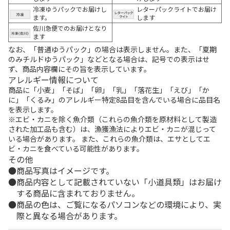
冷凍ゆうパックでお届けし
レターパックライトでお届け
ます。
します
佐川急便でのお届けとなり
ます
なお、「普通ゆうパック」の場合は表示しません。また、「夏期
のみチルドゆうパック」などとなる場合は、記号での表示はせ
ず、商品内容欄にその旨を表示しています。
アレルギー情報について
商品に「小麦」「そば」「卵」「乳」「落花生」「えび」「か
に」「くるみ」のアレルギー特定8品目を含んでいる場合に品目名
を表示します。
※エビ・カニを除く魚介類（これらの魚介類を原材料として製造
された加工品も含む）は、漁獲漁法によりエビ・カニが混じって
いる場合があります。 また、これらの魚介類は、エサとしてエ
ビ・カニを食べている可能性があります。
その他
商品写真はイメージです。
商品内容として記載されていない「小道具類」はお届け
する商品に含まれておりません。
商品の色は、ご覧になるパソコンなどの環境により、実
際と異なる場合があります。