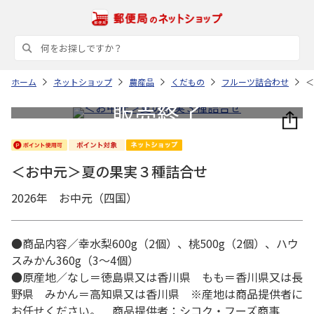
ホーム
ネットショップ
農産品
くだもの
フルーツ詰合わせ
＜
＜お中元＞夏の果実３種詰合せ
2026年 お中元（四国）
●商品内容／幸水梨600g（2個）、桃500g（2個）、ハウ
スみかん360g（3～4個）
●原産地／なし＝徳島県又は香川県 もも＝香川県又は長
野県 みかん＝高知県又は香川県 ※産地は商品提供者に
お任せください。 商品提供者：シコク・フーズ商事