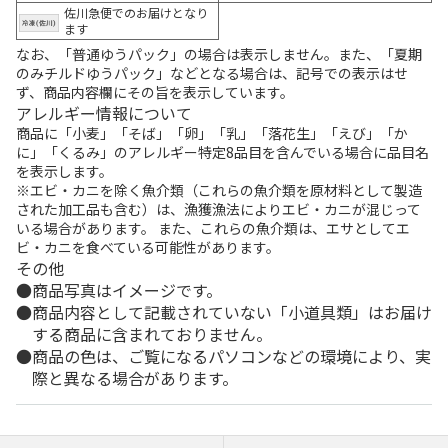
佐川急便でのお届けとなり
ます
なお、「普通ゆうパック」の場合は表示しません。また、「夏期
のみチルドゆうパック」などとなる場合は、記号での表示はせ
ず、商品内容欄にその旨を表示しています。
アレルギー情報について
商品に「小麦」「そば」「卵」「乳」「落花生」「えび」「か
に」「くるみ」のアレルギー特定8品目を含んでいる場合に品目名
を表示します。
※エビ・カニを除く魚介類（これらの魚介類を原材料として製造
された加工品も含む）は、漁獲漁法によりエビ・カニが混じって
いる場合があります。 また、これらの魚介類は、エサとしてエ
ビ・カニを食べている可能性があります。
その他
商品写真はイメージです。
商品内容として記載されていない「小道具類」はお届け
する商品に含まれておりません。
商品の色は、ご覧になるパソコンなどの環境により、実
際と異なる場合があります。