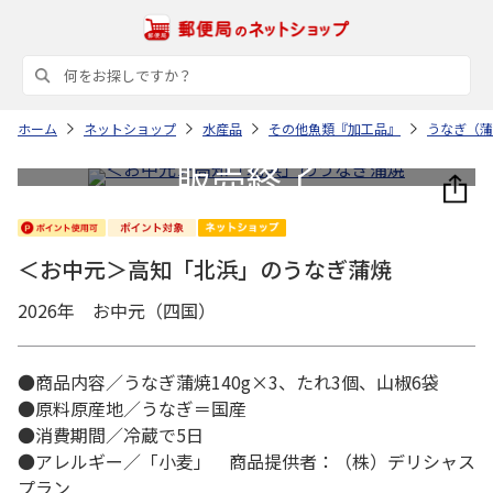
ホーム
ネットショップ
水産品
その他魚類『加工品』
うなぎ（蒲
＜お中元＞高知「北浜」のうなぎ蒲焼
2026年 お中元（四国）
●商品内容／うなぎ蒲焼140g×3、たれ3個、山椒6袋
●原料原産地／うなぎ＝国産
●消費期間／冷蔵で5日
●アレルギー／「小麦」 商品提供者：（株）デリシャス
プラン