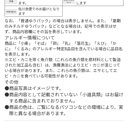
ます。
します
佐川急便でのお届けとなり
ます
なお、「普通ゆうパック」の場合は表示しません。また、「夏期
のみチルドゆうパック」などとなる場合は、記号での表示はせ
ず、商品内容欄にその旨を表示しています。
アレルギー情報について
商品に「小麦」「そば」「卵」「乳」「落花生」「えび」「か
に」「くるみ」のアレルギー特定8品目を含んでいる場合に品目名
を表示します。
※エビ・カニを除く魚介類（これらの魚介類を原材料として製造
された加工品も含む）は、漁獲漁法によりエビ・カニが混じって
いる場合があります。 また、これらの魚介類は、エサとしてエ
ビ・カニを食べている可能性があります。
その他
商品写真はイメージです。
商品内容として記載されていない「小道具類」はお届け
する商品に含まれておりません。
商品の色は、ご覧になるパソコンなどの環境により、実
際と異なる場合があります。