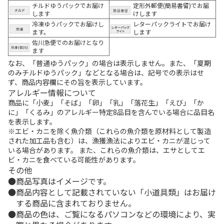
チルドゆうパックでお届け
定形外郵便(簡易書留)でお届
します
けします
冷凍ゆうパックでお届けし
レターパックライトでお届け
ます。
します
佐川急便でのお届けとなり
ます
なお、「普通ゆうパック」の場合は表示しません。また、「夏期
のみチルドゆうパック」などとなる場合は、記号での表示はせ
ず、商品内容欄にその旨を表示しています。
アレルギー情報について
商品に「小麦」「そば」「卵」「乳」「落花生」「えび」「か
に」「くるみ」のアレルギー特定8品目を含んでいる場合に品目名
を表示します。
※エビ・カニを除く魚介類（これらの魚介類を原材料として製造
された加工品も含む）は、漁獲漁法によりエビ・カニが混じって
いる場合があります。 また、これらの魚介類は、エサとしてエ
ビ・カニを食べている可能性があります。
その他
商品写真はイメージです。
商品内容として記載されていない「小道具類」はお届け
する商品に含まれておりません。
商品の色は、ご覧になるパソコンなどの環境により、実