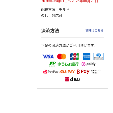
2026年08月01日～2026年08月20日
配送方法
チルド
つぶら
【グリーティング切
【グリーティング切
【のり式】110円普
のし
対応可
ーズ
手】ハッピーグリー
手】グリーティング
通切手・千鳥（1シ
ティング（110円）
（シンプル）（110
ート100枚）
1）
5.0
（2）
円
4.8
…
（11）
4.6
（7）
決済方法
1,100円
5,500円
11,000円
詳細はこちら
(送料別)
(送料別)
(送料別)
下記の決済方法がご利用頂けます。