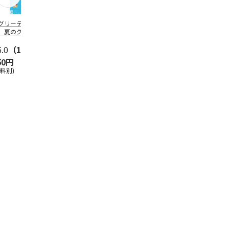
グリーティング切
【グリーティング切
レターパックプラス
＜お中元＞新
】夏のグリーティ
手】夏のグリーティ
（600円）（20部セ
なオールスタ
グ（85円）
ング（110円）
ット）
5.0
（10）
5.0
（17）
4.8
（24）
4.8
（19
50円
1,100円
12,000円
3,780円
送料別)
(送料別)
(送料別)
(送料・税込)