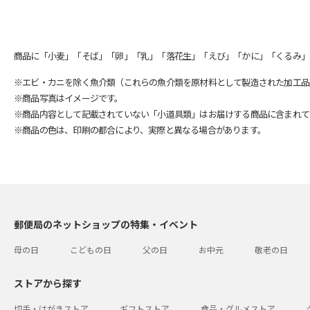
商品に「小麦」「そば」「卵」「乳」「落花生」「えび」「かに」「くるみ」
※エビ・カニを除く魚介類（これらの魚介類を原材料として製造された加工品
※商品写真はイメージです。
※商品内容として記載されていない「小道具類」はお届けする商品に含まれて
※商品の色は、印刷の都合により、実際と異なる場合があります。
郵便局のネットショップの特集・イベント
母の日
こどもの日
父の日
お中元
敬老の日
ストアから探す
切手・はがきストア
ギフトストア
食品・グルメストア