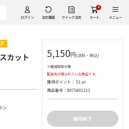
0
ログイン
注文履歴
クイック注文
カート
メニュー
5,150
円
マスカット
(送料・税込)
※軽減税率対象
配送先が限られている商品です。
獲得ポイント： 51 pt
商品番号
8075801212
ラン