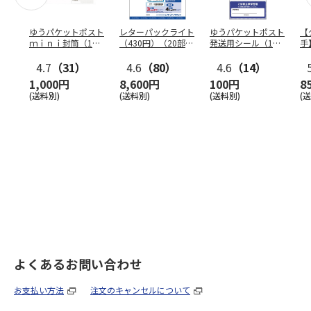
ゆうパケットポスト
レターパックライト
ゆうパケットポスト
【
ｍｉｎｉ封筒（1個
（430円）（20部セ
発送用シール（1個
手
（50枚）セット）
ット）
（20枚）セット）
ン
4.7
（31）
4.6
（80）
4.6
（14）
1,000円
8,600円
100円
8
(送料別)
(送料別)
(送料別)
(
よくあるお問い合わせ
お支払い方法
注文のキャンセルについて