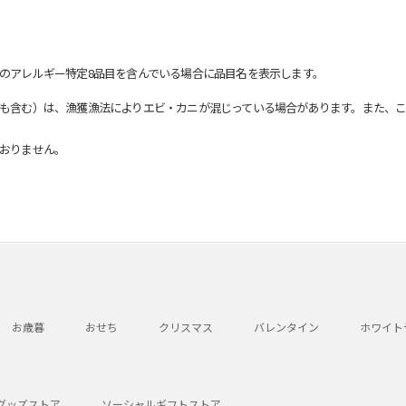
のアレルギー特定8品目を含んでいる場合に品目名を表示します。
も含む）は、漁獲漁法によりエビ・カニが混じっている場合があります。また、こ
おりません。
お歳暮
おせち
クリスマス
バレンタイン
ホワイト
グッズストア
ソーシャルギフトストア