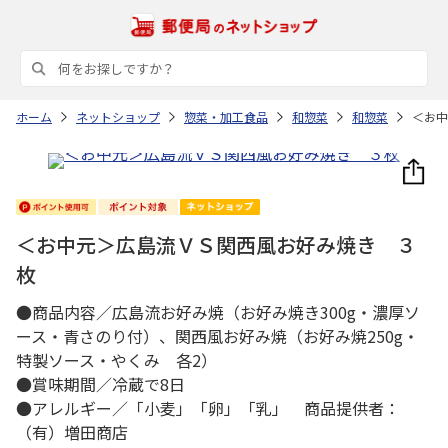
ホーム
ネットショップ
惣菜・加工食品
和惣菜
和惣菜
＜お中
＜お中元＞広島流ＶＳ関西風お好み焼き ３
枚
●商品内容／広島流お好み焼（お好み焼き300g・濃厚ソ
ース・青さのり付）、関西風お好み焼（お好み焼250g・
特製ソース・やくみ 各2）
●賞味期間／冷蔵で8日
●アレルギー／「小麦」「卵」「乳」 商品提供者：
（有）増田商店