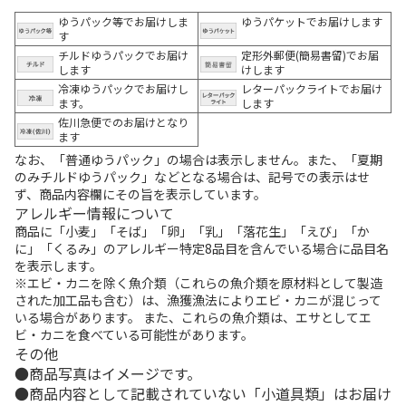
ゆうパック等でお届けしま
ゆうパケットでお届けします
す
チルドゆうパックでお届け
定形外郵便(簡易書留)でお届
します
けします
冷凍ゆうパックでお届けし
レターパックライトでお届け
ます。
します
佐川急便でのお届けとなり
ます
なお、「普通ゆうパック」の場合は表示しません。また、「夏期
のみチルドゆうパック」などとなる場合は、記号での表示はせ
ず、商品内容欄にその旨を表示しています。
アレルギー情報について
商品に「小麦」「そば」「卵」「乳」「落花生」「えび」「か
に」「くるみ」のアレルギー特定8品目を含んでいる場合に品目名
を表示します。
※エビ・カニを除く魚介類（これらの魚介類を原材料として製造
された加工品も含む）は、漁獲漁法によりエビ・カニが混じって
いる場合があります。 また、これらの魚介類は、エサとしてエ
ビ・カニを食べている可能性があります。
その他
商品写真はイメージです。
商品内容として記載されていない「小道具類」はお届け