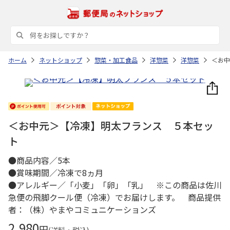
ホーム
ネットショップ
惣菜・加工食品
洋惣菜
洋惣菜
＜お中
＜お中元＞【冷凍】明太フランス ５本セッ
ト
●商品内容／5本
●賞味期間／冷凍で8ヵ月
●アレルギー／「小麦」「卵」「乳」 ※この商品は佐川
急便の飛脚クール便（冷凍）でお届けします。 商品提供
者：（株）やまやコミュニケーションズ
2,980
円