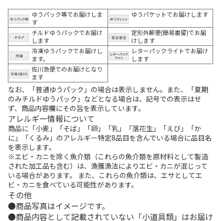
ゆうパック等でお届けしま
ゆうパケットでお届けします
す
チルドゆうパックでお届け
定形外郵便(簡易書留)でお届
します
けします
冷凍ゆうパックでお届けし
レターパックライトでお届け
ます。
します
佐川急便でのお届けとなり
ます
なお、「普通ゆうパック」の場合は表示しません。また、「夏期
のみチルドゆうパック」などとなる場合は、記号での表示はせ
ず、商品内容欄にその旨を表示しています。
アレルギー情報について
商品に「小麦」「そば」「卵」「乳」「落花生」「えび」「か
に」「くるみ」のアレルギー特定8品目を含んでいる場合に品目名
を表示します。
※エビ・カニを除く魚介類（これらの魚介類を原材料として製造
された加工品も含む）は、漁獲漁法によりエビ・カニが混じって
いる場合があります。 また、これらの魚介類は、エサとしてエ
ビ・カニを食べている可能性があります。
その他
商品写真はイメージです。
商品内容として記載されていない「小道具類」はお届け