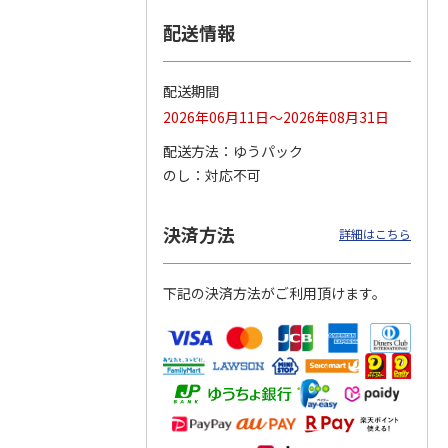
配送情報
つぶら
【グリーティング切
【グリーティング切
【のり式】110円普
ーズ
手】ハッピーグリー
手】グリーティング
通切手・千鳥（1シ
ティング（110円）
（シンプル）（110
ート100枚）
配送期間
1）
5.0
（2）
円
4.8
…
（11）
4.6
（7）
2026年06月11日～2026年08月31日
1,100円
5,500円
11,000円
(送料別)
(送料別)
(送料別)
配送方法
ゆうパック
のし
対応不可
決済方法
詳細はこちら
下記の決済方法がご利用頂けます。