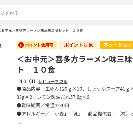
＜お中元＞喜多方ラーメン味三昧温冷セット １０食
＜お中元＞喜多方ラーメン味三昧
ト １０食
4.0
（1）
レビューを見る
●商品内容／生めん120ｇ×10、しょうゆスープ41ｇ
33g×2、レモン醤油だれ57.6g×6
●賞味期間／常温で30日
●アレルギー／「小麦」「乳」 商品提供者：（株）
し