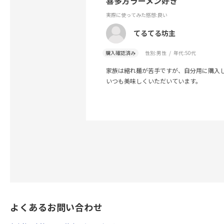
喜多方ラーメン好き
実際に使ってみた感想
:良い
てるてる坊主
購入確認済み
性別:
男性
年代:
50代
家族は縮れ麺が苦手ですが、自分用に購入
いつも美味しくいただいています。
よくあるお問い合わせ