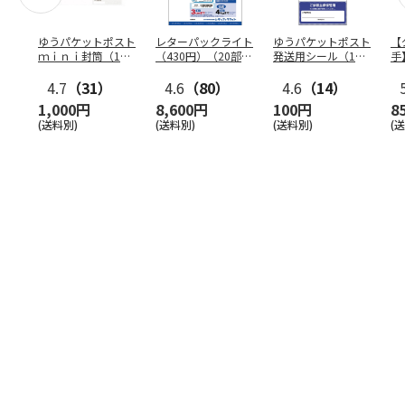
ゆうパケットポスト
レターパックライト
ゆうパケットポスト
【
ｍｉｎｉ封筒（1個
（430円）（20部セ
発送用シール（1個
手
（50枚）セット）
ット）
（20枚）セット）
ン
4.7
（31）
4.6
（80）
4.6
（14）
1,000円
8,600円
100円
8
(送料別)
(送料別)
(送料別)
(