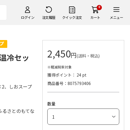
0
ログイン
注文履歴
クイック注文
カート
メニュー
2,450
円
温冷セッ
(送料・税込)
※軽減税率対象
獲得ポイント： 24 pt
商品番号
8075793406
×2、しおスープ
数量
ふるさとのもてな