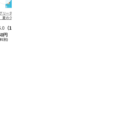
グリーティング切
【グリーティング切
レターパックプラス
＜お中元＞新
】夏のグリーティ
手】夏のグリーティ
（600円）（20部セ
なオールスタ
グ（85円）
ング（110円）
ット）
5.0
（10）
5.0
（17）
4.8
（24）
4.8
（19
50円
1,100円
12,000円
3,780円
送料別)
(送料別)
(送料別)
(送料・税込)