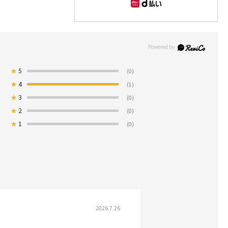
★
5
(0)
★
4
(1)
★
3
(0)
★
2
(0)
★
1
(0)
2026.7.26