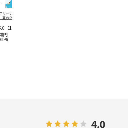
グリーティング切
【グリーティング切
レターパックプラス
＜お中元＞新
】夏のグリーティ
手】夏のグリーティ
（600円）（20部セ
なオールスタ
グ（85円）
ング（110円）
ット）
5.0
（10）
5.0
（17）
4.8
（24）
4.8
（19
50円
1,100円
12,000円
3,780円
送料別)
(送料別)
(送料別)
(送料・税込)
4.0