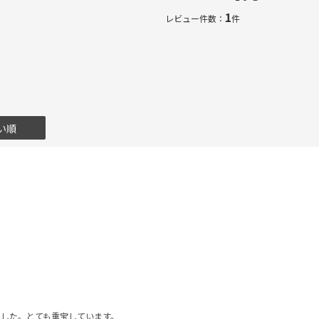
1
レビュー件数：
件
い順
ました。とても重宝しています。