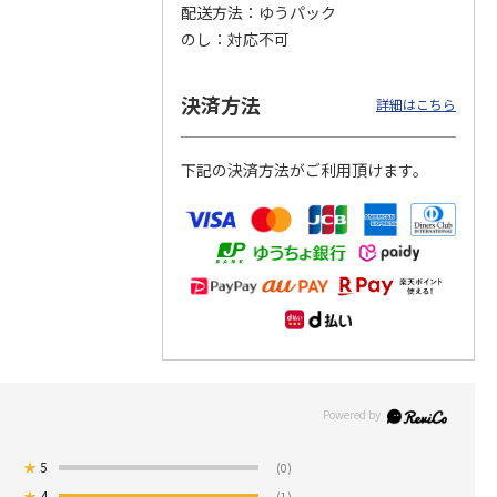
配送方法
ゆうパック
のし
対応不可
つぶら
【グリーティング切
【グリーティング切
【のり式】110円普
ーズ
手】ハッピーグリー
手】グリーティング
通切手・千鳥（1シ
ティング（110円）
（シンプル）（110
ート100枚）
決済方法
詳細はこちら
1）
5.0
（2）
円
4.8
…
（11）
4.6
（7）
1,100円
5,500円
11,000円
(送料別)
(送料別)
(送料別)
下記の決済方法がご利用頂けます。
★
5
(0)
★
4
(1)