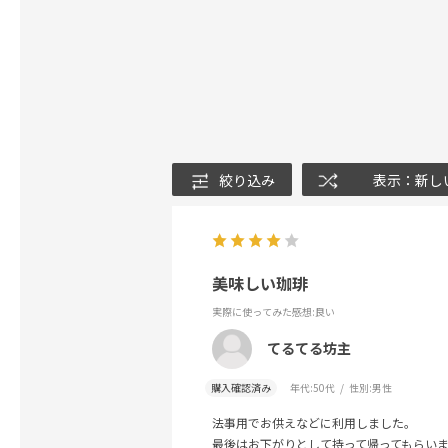
絞り込み
表示：新し
美味しい珈琲
実際に使ってみた感想
:良い
てるてる坊主
購入確認済み
年代:
50代
性別:
男性
法事用でお供えなどに利用しました。
最後はお下がりとして持って帰ってもらい