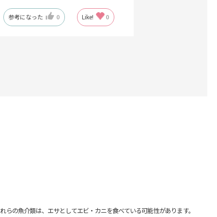
参考になった
0
Like!
0
れらの魚介類は、エサとしてエビ・カニを食べている可能性があります。