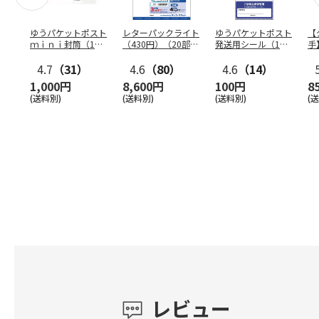
ゆうパケットポスト
レターパックライト
ゆうパケットポスト
【
ｍｉｎｉ封筒（1個
（430円）（20部セ
発送用シール（1個
手
（50枚）セット）
ット）
（20枚）セット）
ン
4.7
（31）
4.6
（80）
4.6
（14）
1,000円
8,600円
100円
8
(送料別)
(送料別)
(送料別)
(
レビュー