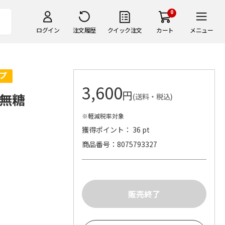
0
ログイン
注文履歴
クイック注文
カート
メニュー
3,600
円
無糖
(送料・税込)
※軽減税率対象
獲得ポイント： 36 pt
商品番号
8075793327
）