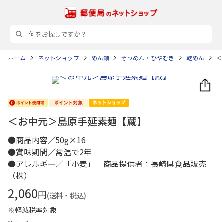
ホーム
ネットショップ
めん類
そうめん・ひやむぎ
乾めん
＜
＜お中元＞島原手延素麺【蔵】
●商品内容／50g×16
●賞味期間／常温で2年
●アレルギー／「小麦」 商品提供者：長崎県食品販売
（株）
2,060
円
(送料・税込)
※軽減税率対象