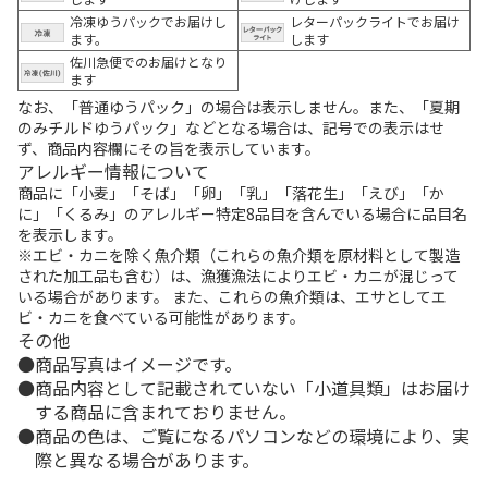
冷凍ゆうパックでお届けし
レターパックライトでお届け
ます。
します
佐川急便でのお届けとなり
ます
なお、「普通ゆうパック」の場合は表示しません。また、「夏期
のみチルドゆうパック」などとなる場合は、記号での表示はせ
ず、商品内容欄にその旨を表示しています。
アレルギー情報について
商品に「小麦」「そば」「卵」「乳」「落花生」「えび」「か
に」「くるみ」のアレルギー特定8品目を含んでいる場合に品目名
を表示します。
※エビ・カニを除く魚介類（これらの魚介類を原材料として製造
された加工品も含む）は、漁獲漁法によりエビ・カニが混じって
いる場合があります。 また、これらの魚介類は、エサとしてエ
ビ・カニを食べている可能性があります。
その他
商品写真はイメージです。
商品内容として記載されていない「小道具類」はお届け
する商品に含まれておりません。
商品の色は、ご覧になるパソコンなどの環境により、実
際と異なる場合があります。