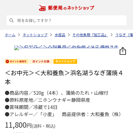
ホーム
ネットショップ
水産品
その他魚類『加工品』
うなぎ（蒲
＜お中元＞＜大和養魚＞浜名湖うなぎ蒲焼４
本
●商品内容／520g（4本）、蒲焼のたれ・山椒付
●原料原産地／ニホンウナギ＝静岡県産
●賞味期間／冷蔵で14日
●アレルギー／「小麦」 商品提供者：大和養魚（株）
11,800
円
(送料・税込)