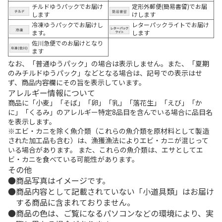
チルドゆうパックでお届け
定形外郵便(簡易書留)でお届
します
けします
冷凍ゆうパックでお届けし
レターパックライトでお届け
ます。
します
佐川急便でのお届けとなり
ます
なお、「普通ゆうパック」の場合は表示しません。また、「夏期
のみチルドゆうパック」などとなる場合は、記号での表示はせ
ず、商品内容欄にその旨を表示しています。
アレルギー情報について
商品に「小麦」「そば」「卵」「乳」「落花生」「えび」「か
に」「くるみ」のアレルギー特定8品目を含んでいる場合に品目名
を表示します。
※エビ・カニを除く魚介類（これらの魚介類を原材料として製造
された加工品も含む）は、漁獲漁法によりエビ・カニが混じって
いる場合があります。 また、これらの魚介類は、エサとしてエ
ビ・カニを食べている可能性があります。
その他
商品写真はイメージです。
商品内容として記載されていない「小道具類」はお届け
する商品に含まれておりません。
商品の色は、ご覧になるパソコンなどの環境により、実