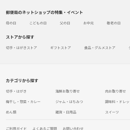
郵便局のネットショップの特集・イベント
母の日
こどもの日
父の日
お中元
敬老の日
ストアから探す
切手・はがきストア
ギフトストア
食品・グルメストア
カテゴリから探す
切手・はがき
海鮮お取り寄せ
肉お取り寄せ
梅干し・惣菜・カレー
ジャム・はちみつ
調味料・ドレッ
めん類
雑貨・日用品
スイーツ
ご利用ガイド
よくあるご質問
お問い合わせ