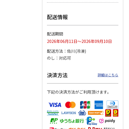
つぶら
【グリーティング切
【グリーティング切
【のり式】110円普
配送情報
ーズ
手】ハッピーグリー
手】グリーティング
通切手・千鳥（1シ
ティング（110円）
（シンプル）（110
ート100枚）
1）
5.0
（2）
円
4.8
…
（11）
4.6
（7）
配送期間
1,100円
5,500円
11,000円
(送料別)
(送料別)
(送料別)
2026年06月11日～2026年09月10日
配送方法
佐川(冷凍)
のし
対応可
決済方法
詳細はこちら
下記の決済方法がご利用頂けます。