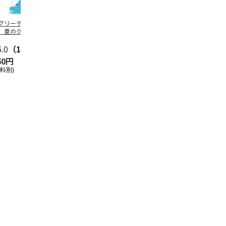
グリーティング切
【グリーティング切
レターパックプラス
＜お中元＞新
】夏のグリーティ
手】夏のグリーティ
（600円）（20部セ
なオールスタ
グ（85円）
ング（110円）
ット）
5.0
（10）
5.0
（17）
4.8
（24）
4.8
（19
50円
1,100円
12,000円
3,780円
送料別)
(送料別)
(送料別)
(送料・税込)