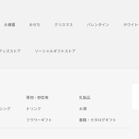
お歳暮
おせち
クリスマス
バレンタイン
ホワイト
グッズストア
ソーシャルギフトストア
果物・野菜等
乳製品
シング
ドリンク
お酒
フラワーギフト
書籍・カタログギフト