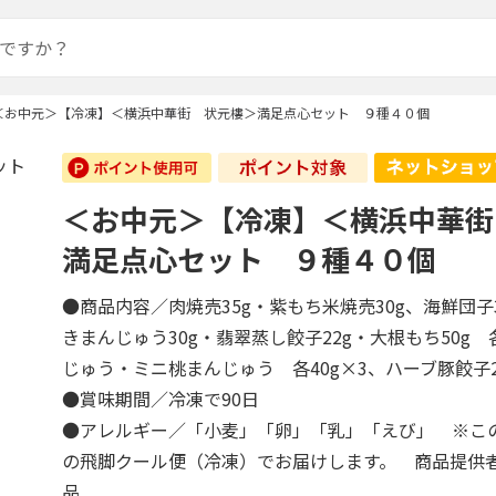
＜お中元＞【冷凍】＜横浜中華街 状元樓＞満足点心セット ９種４０個
＜お中元＞【冷凍】＜横浜中華街
満足点心セット ９種４０個
●商品内容／肉焼売35g・紫もち米焼売30g、海鮮団子
きまんじゅう30g・翡翠蒸し餃子22g・大根もち50g
じゅう・ミニ桃まんじゅう 各40g×3、ハーブ豚餃子2
●賞味期間／冷凍で90日
●アレルギー／「小麦」「卵」「乳」「えび」 ※こ
の飛脚クール便（冷凍）でお届けします。 商品提供
品