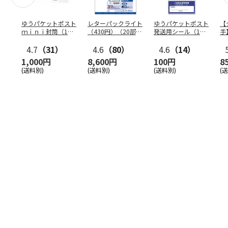
ゆうパケットポスト
レターパックライト
ゆうパケットポスト
【
ｍｉｎｉ封筒（1個
（430円）（20部セ
発送用シール（1個
手
（50枚）セット）
ット）
（20枚）セット）
ン
4.7
（31）
4.6
（80）
4.6
（14）
1,000円
8,600円
100円
8
(送料別)
(送料別)
(送料別)
(