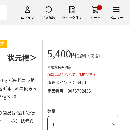
0
ログイン
注文履歴
クイック注文
カート
メニュー
5,400
円
 状元樓＞
(送料・税込)
※軽減税率対象
配送先が限られている商品です。
30g・海老ニラ焼
獲得ポイント： 54 pt
 各4個、ミニ肉まん
商品番号
8075792435
3g×10
数量
の商品は佐川急便
者：（株）状元食