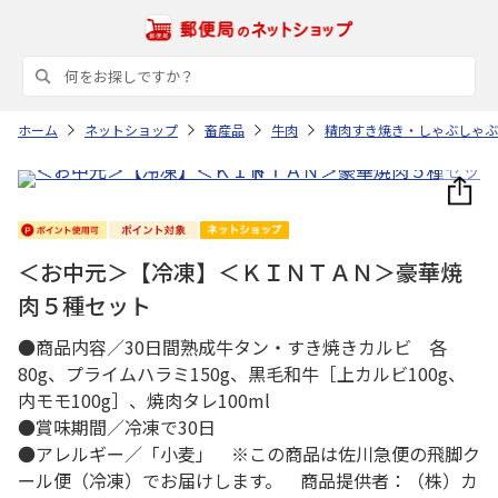
ホーム
ネットショップ
畜産品
牛肉
精肉すき焼き・しゃぶしゃぶ
＜お中元＞【冷凍】＜ＫＩＮＴＡＮ＞豪華焼
肉５種セット
●商品内容／30日間熟成牛タン・すき焼きカルビ 各
80g、プライムハラミ150g、黒毛和牛［上カルビ100g、
内モモ100g］、焼肉タレ100ml
●賞味期間／冷凍で30日
●アレルギー／「小麦」 ※この商品は佐川急便の飛脚ク
ール便（冷凍）でお届けします。 商品提供者：（株）カ