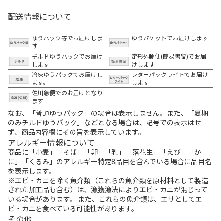
配送情報について
ゆうパック等でお届けしま
ゆうパケットでお届けします
す
チルドゆうパックでお届け
定形外郵便(簡易書留)でお届
します
けします
冷凍ゆうパックでお届けし
レターパックライトでお届け
ます。
します
佐川急便でのお届けとなり
ます
なお、「普通ゆうパック」の場合は表示しません。また、「夏期
のみチルドゆうパック」などとなる場合は、記号での表示はせ
ず、商品内容欄にその旨を表示しています。
アレルギー情報について
商品に「小麦」「そば」「卵」「乳」「落花生」「えび」「か
に」「くるみ」のアレルギー特定8品目を含んでいる場合に品目名
を表示します。
※エビ・カニを除く魚介類（これらの魚介類を原材料として製造
された加工品も含む）は、漁獲漁法によりエビ・カニが混じって
いる場合があります。 また、これらの魚介類は、エサとしてエ
ビ・カニを食べている可能性があります。
その他