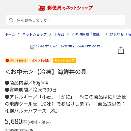
ホーム
ネットショップ
水産品
その他魚類『生鮮』
詰合わせ（海
＜お中元＞【冷凍】海鮮丼の具
●商品内容／60g×4
●賞味期間／冷凍で30日
●アレルギー／「小麦」「かに」 ※この商品は佐川急便
の飛脚クール便（冷凍）でお届けします。 商品提供者：
札幌バルナバフーズ（株）
5,680
円
(送料・税込)
※軽減税率対象