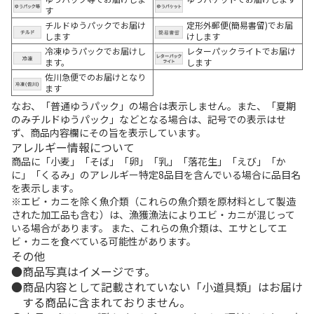
す
チルドゆうパックでお届け
定形外郵便(簡易書留)でお届
します
けします
冷凍ゆうパックでお届けし
レターパックライトでお届け
ます。
します
佐川急便でのお届けとなり
ます
なお、「普通ゆうパック」の場合は表示しません。また、「夏期
のみチルドゆうパック」などとなる場合は、記号での表示はせ
ず、商品内容欄にその旨を表示しています。
アレルギー情報について
商品に「小麦」「そば」「卵」「乳」「落花生」「えび」「か
に」「くるみ」のアレルギー特定8品目を含んでいる場合に品目名
を表示します。
※エビ・カニを除く魚介類（これらの魚介類を原材料として製造
された加工品も含む）は、漁獲漁法によりエビ・カニが混じって
いる場合があります。 また、これらの魚介類は、エサとしてエ
ビ・カニを食べている可能性があります。
その他
商品写真はイメージです。
商品内容として記載されていない「小道具類」はお届け
する商品に含まれておりません。