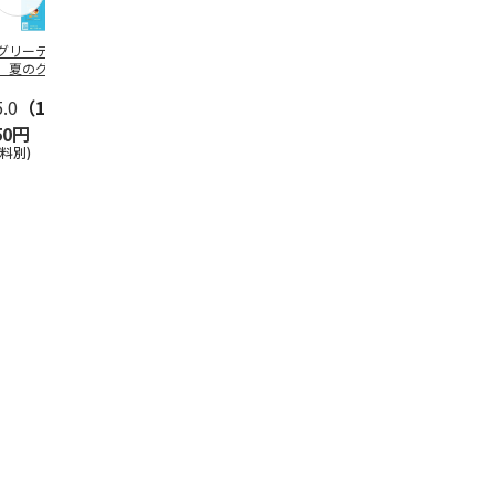
グリーティング切
【グリーティング切
レターパックプラス
＜お中元＞新
】夏のグリーティ
手】夏のグリーティ
（600円）（20部セ
なオールスタ
グ（85円）
ング（110円）
ット）
5.0
（10）
5.0
（17）
4.8
（24）
4.8
（19
50円
1,100円
12,000円
3,780円
送料別)
(送料別)
(送料別)
(送料・税込)