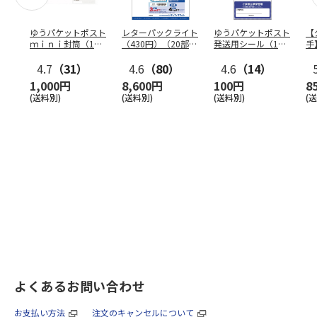
ゆうパケットポスト
レターパックライト
ゆうパケットポスト
【
ｍｉｎｉ封筒（1個
（430円）（20部セ
発送用シール（1個
手
（50枚）セット）
ット）
（20枚）セット）
ン
4.7
（31）
4.6
（80）
4.6
（14）
1,000円
8,600円
100円
8
(送料別)
(送料別)
(送料別)
(
よくあるお問い合わせ
お支払い方法
注文のキャンセルについて