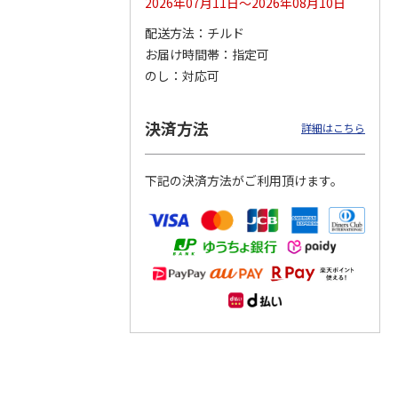
2026年07月11日～2026年08月10日
配送方法
チルド
つぶら
【グリーティング切
【グリーティング切
【のり式】110円普
お届け時間帯
指定可
ーズ
手】ハッピーグリー
手】グリーティング
通切手・千鳥（1シ
ティング（110円）
（シンプル）（110
ート100枚）
のし
対応可
1）
5.0
（2）
円
4.8
…
（11）
4.6
（7）
1,100円
5,500円
11,000円
(送料別)
(送料別)
(送料別)
決済方法
詳細はこちら
下記の決済方法がご利用頂けます。