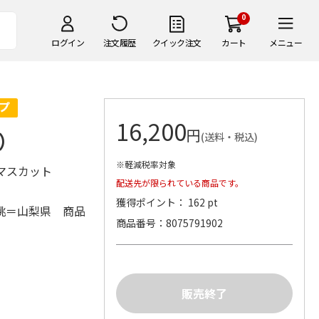
0
ログイン
注文履歴
クイック注文
カート
メニュー
16,200
円
）
(送料・税込)
※軽減税率対象
ンマスカット
配送先が限られている商品です。
獲得ポイント： 162 pt
桃＝山梨県 商品
商品番号
8075791902