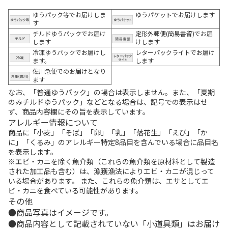
ゆうパック等でお届けしま
ゆうパケットでお届けします
す
チルドゆうパックでお届け
定形外郵便(簡易書留)でお届
します
けします
冷凍ゆうパックでお届けし
レターパックライトでお届け
ます。
します
佐川急便でのお届けとなり
ます
なお、「普通ゆうパック」の場合は表示しません。また、「夏期
のみチルドゆうパック」などとなる場合は、記号での表示はせ
ず、商品内容欄にその旨を表示しています。
アレルギー情報について
商品に「小麦」「そば」「卵」「乳」「落花生」「えび」「か
に」「くるみ」のアレルギー特定8品目を含んでいる場合に品目名
を表示します。
※エビ・カニを除く魚介類（これらの魚介類を原材料として製造
された加工品も含む）は、漁獲漁法によりエビ・カニが混じって
いる場合があります。 また、これらの魚介類は、エサとしてエ
ビ・カニを食べている可能性があります。
その他
商品写真はイメージです。
商品内容として記載されていない「小道具類」はお届け