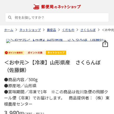
ホーム
ネットショップ
農産品
くだもの
さくらんぼ
＜お中元
＜お中元＞【冷凍】山形県産 さくらんぼ
（佐藤錦）
●商品内容／500g
●原産地／山形県
●賞味期間／冷凍で1年 ※この商品は佐川急便の飛脚ク
ール便（冷凍）でお届けします。 商品提供者：（株）東
根農産センター
3,980
円