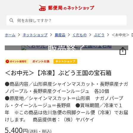
ホーム
ネットショップ
農産品
くだもの
ぶどう
＜お中元＞【
＜お中元＞【冷凍】ぶどう王国の宝石箱
●商品内容／山形県産シャインマスカット・長野県産ナガ
ノパープル・長野県産クイーンルージュ 各10個
●原産地／シャインマスカット＝山形県 ナガノパープ
ル・クイーンルージュ＝長野県 ●賞味期間／冷凍で１
年 ※この商品は佐川急便の飛脚クール便（冷凍）でお届
けします。 商品提供者：（株）ヤバケイ
5,400
円
(送料・税込)