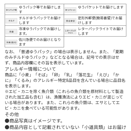
ゆうパック等でお届けしま
ゆうパケットでお届けします
す
チルドゆうパックでお届け
定形外郵便(簡易書留)でお届
します
けします
冷凍ゆうパックでお届けし
レターパックライトでお届け
ます。
します
佐川急便でのお届けとなり
ます
なお、「普通ゆうパック」の場合は表示しません。また、「夏期
のみチルドゆうパック」などとなる場合は、記号での表示はせ
ず、商品内容欄にその旨を表示しています。
アレルギー情報について
商品に「小麦」「そば」「卵」「乳」「落花生」「えび」「か
に」「くるみ」のアレルギー特定8品目を含んでいる場合に品目名
を表示します。
※エビ・カニを除く魚介類（これらの魚介類を原材料として製造
された加工品も含む）は、漁獲漁法によりエビ・カニが混じって
いる場合があります。 また、これらの魚介類は、エサとしてエ
ビ・カニを食べている可能性があります。
その他
商品写真はイメージです。
商品内容として記載されていない「小道具類」はお届け