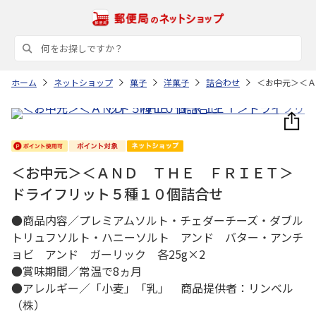
ホーム
ネットショップ
菓子
洋菓子
詰合わせ
＜お中元＞＜Ａ
＜お中元＞＜ＡＮＤ ＴＨＥ ＦＲＩＥＴ＞
ドライフリット５種１０個詰合せ
●商品内容／プレミアムソルト・チェダーチーズ・ダブル
トリュフソルト・ハニーソルト アンド バター・アンチ
ョビ アンド ガーリック 各25g×2
●賞味期間／常温で8ヵ月
●アレルギー／「小麦」「乳」 商品提供者：リンベル
（株）