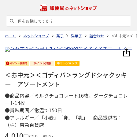
ホーム
ネットショップ
菓子
洋菓子
詰合わせ
＜お中元＞＜ゴ
＜お中元＞＜ゴディバ＞ラングドシャクッキ
ー アソートメント
●商品内容／ミルクチョコレート16枚、ダークチョコレ
ート14枚
●賞味期間／常温で150日
●アレルギー／「小麦」「卵」「乳」 商品提供者：
（株）東急百貨店
4,010
円