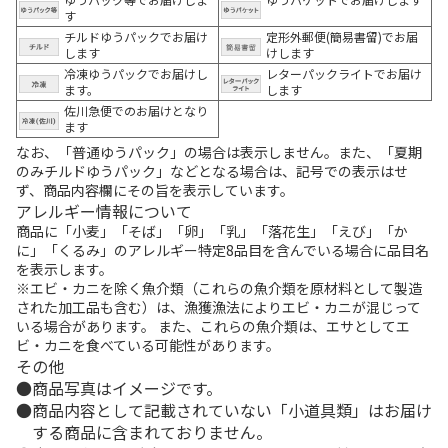
す
チルドゆうパックでお届け
定形外郵便(簡易書留)でお届
します
けします
冷凍ゆうパックでお届けし
レターパックライトでお届け
ます。
します
佐川急便でのお届けとなり
ます
なお、「普通ゆうパック」の場合は表示しません。また、「夏期
のみチルドゆうパック」などとなる場合は、記号での表示はせ
ず、商品内容欄にその旨を表示しています。
アレルギー情報について
商品に「小麦」「そば」「卵」「乳」「落花生」「えび」「か
に」「くるみ」のアレルギー特定8品目を含んでいる場合に品目名
を表示します。
※エビ・カニを除く魚介類（これらの魚介類を原材料として製造
された加工品も含む）は、漁獲漁法によりエビ・カニが混じって
いる場合があります。 また、これらの魚介類は、エサとしてエ
ビ・カニを食べている可能性があります。
その他
商品写真はイメージです。
商品内容として記載されていない「小道具類」はお届け
する商品に含まれておりません。