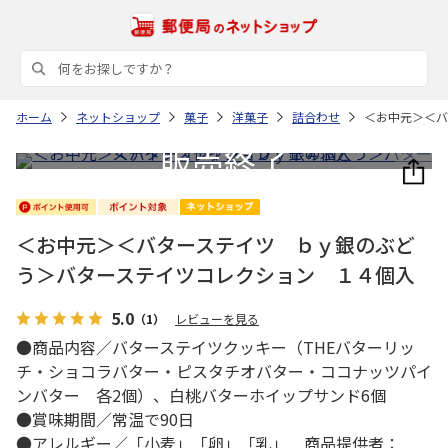
ホーム
ネットショップ
菓子
洋菓子
詰合わせ
＜お中元＞＜バ
＜お中元＞＜バターステイツ ｂｙ銀のぶど
う＞バターステイツコレクション １４個入
5.0
（1）
レビューを見る
●商品内容／バターステイツクッキー（THEバターリッ
チ・ショコラバター・ピスタチオバター・ココナッツパイ
ンバター 各2個）、白桃バターホイップサンド6個
●賞味期間／常温で90日
●アレルギー／「小麦」「卵」「乳」 商品提供者：