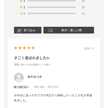
★
3
(0)
★
2
(0)
★
1
(0)
絞り込み
表示：新しい順
2026.7.5
すごく喜ばれました✨️
実際に使ってみた感想
:とても良い
あやなつき
性別:
女性
年代:
50代
購入確認済み
お中元に送ったのですが先方から美味しかったとお礼が早速
来ました。