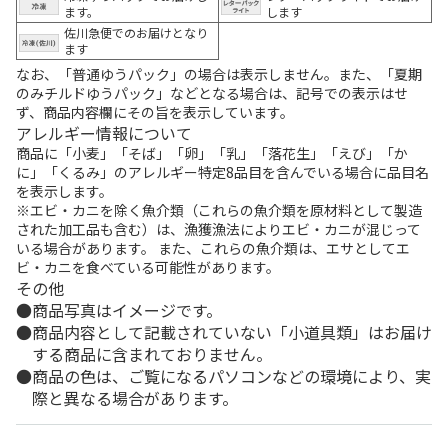
ます。
します
佐川急便でのお届けとなり
ます
なお、「普通ゆうパック」の場合は表示しません。また、「夏期
のみチルドゆうパック」などとなる場合は、記号での表示はせ
ず、商品内容欄にその旨を表示しています。
アレルギー情報について
商品に「小麦」「そば」「卵」「乳」「落花生」「えび」「か
に」「くるみ」のアレルギー特定8品目を含んでいる場合に品目名
を表示します。
※エビ・カニを除く魚介類（これらの魚介類を原材料として製造
された加工品も含む）は、漁獲漁法によりエビ・カニが混じって
いる場合があります。 また、これらの魚介類は、エサとしてエ
ビ・カニを食べている可能性があります。
その他
商品写真はイメージです。
商品内容として記載されていない「小道具類」はお届け
する商品に含まれておりません。
商品の色は、ご覧になるパソコンなどの環境により、実
際と異なる場合があります。