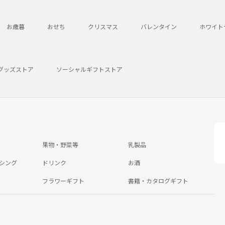
お歳暮
おせち
クリスマス
バレンタイン
ホワイト
グッズストア
ソーシャルギフトストア
果物・野菜等
乳製品
シング
ドリンク
お酒
フラワーギフト
書籍・カタログギフト