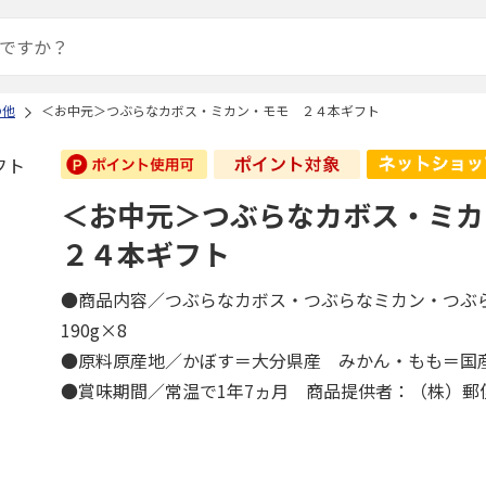
の他
＜お中元＞つぶらなカボス・ミカン・モモ ２４本ギフト
＜お中元＞つぶらなカボス・ミ
２４本ギフト
●商品内容／つぶらなカボス・つぶらなミカン・つぶ
190g×8
●原料原産地／かぼす＝大分県産 みかん・もも＝
●賞味期間／常温で1年7ヵ月 商品提供者：（株）郵