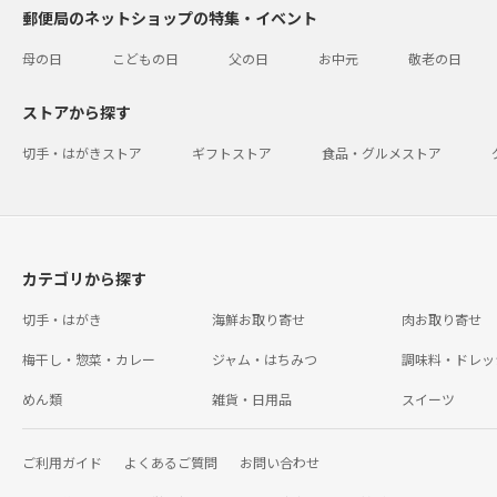
郵便局のネットショップの特集・イベント
母の日
こどもの日
父の日
お中元
敬老の日
ストアから探す
切手・はがきストア
ギフトストア
食品・グルメストア
カテゴリから探す
切手・はがき
海鮮お取り寄せ
肉お取り寄せ
梅干し・惣菜・カレー
ジャム・はちみつ
調味料・ドレッ
めん類
雑貨・日用品
スイーツ
ご利用ガイド
よくあるご質問
お問い合わせ