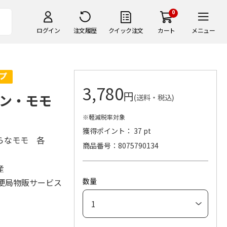
0
ログイン
注文履歴
クイック注文
カート
メニュー
3,780
円
カン・モモ
(送料・税込)
※軽減税率対象
獲得ポイント： 37 pt
らなモモ 各
商品番号
8075790134
国産
数量
便局物販サービス