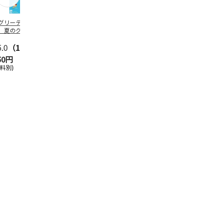
グリーティング切
【グリーティング切
レターパックプラス
＜お中元＞新
】夏のグリーティ
手】夏のグリーティ
（600円）（20部セ
なオールスタ
グ（85円）
ング（110円）
ット）
5.0
（10）
5.0
（17）
4.8
（24）
4.8
（19
50円
1,100円
12,000円
3,780円
送料別)
(送料別)
(送料別)
(送料・税込)