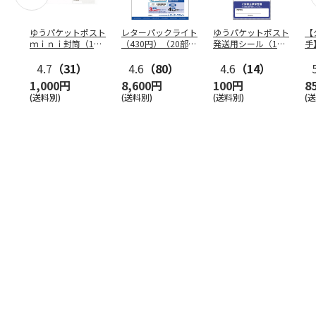
ゆうパケットポスト
レターパックライト
ゆうパケットポスト
【
ｍｉｎｉ封筒（1個
（430円）（20部セ
発送用シール（1個
手
（50枚）セット）
ット）
（20枚）セット）
ン
4.7
（31）
4.6
（80）
4.6
（14）
1,000円
8,600円
100円
8
(送料別)
(送料別)
(送料別)
(