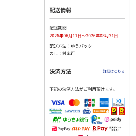
配送情報
つぶら
【グリーティング切
【グリーティング切
【のり式】110円普
ーズ
手】ハッピーグリー
手】グリーティング
通切手・千鳥（1シ
ティング（110円）
（シンプル）（110
ート100枚）
配送期間
1）
5.0
（2）
円
4.8
…
（11）
4.6
（7）
2026年06月11日～2026年08月31日
1,100円
5,500円
11,000円
(送料別)
(送料別)
(送料別)
配送方法
ゆうパック
のし
対応可
決済方法
詳細はこちら
下記の決済方法がご利用頂けます。