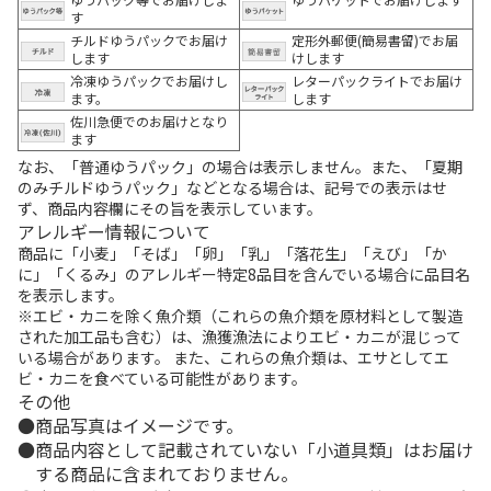
す
チルドゆうパックでお届け
定形外郵便(簡易書留)でお届
します
けします
冷凍ゆうパックでお届けし
レターパックライトでお届け
ます。
します
佐川急便でのお届けとなり
ます
なお、「普通ゆうパック」の場合は表示しません。また、「夏期
のみチルドゆうパック」などとなる場合は、記号での表示はせ
ず、商品内容欄にその旨を表示しています。
アレルギー情報について
商品に「小麦」「そば」「卵」「乳」「落花生」「えび」「か
に」「くるみ」のアレルギー特定8品目を含んでいる場合に品目名
を表示します。
※エビ・カニを除く魚介類（これらの魚介類を原材料として製造
された加工品も含む）は、漁獲漁法によりエビ・カニが混じって
いる場合があります。 また、これらの魚介類は、エサとしてエ
ビ・カニを食べている可能性があります。
その他
商品写真はイメージです。
商品内容として記載されていない「小道具類」はお届け
する商品に含まれておりません。