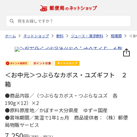
ホーム
ネットショップ
飲料
ジュース・清涼飲料
柑橘類
＜お
＜お中元＞つぶらなカボス・ユズギフト ２
箱
●商品内容／（つぶらなカボス・つぶらなユズ 各
190g×12）×2
●原料原産地／かぼす＝大分県産 ゆず＝国産
●賞味期間／常温で1年1ヵ月 商品提供者：（株）郵便
局物販サービス
7,250
円