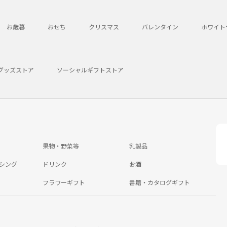
お歳暮
おせち
クリスマス
バレンタイン
ホワイト
グッズストア
ソーシャルギフトストア
果物・野菜等
乳製品
シング
ドリンク
お酒
フラワーギフト
書籍・カタログギフト