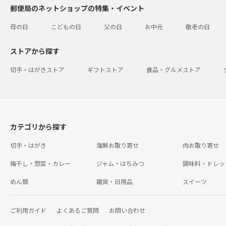
郵便局のネットショップの特集・イベント
母の日
こどもの日
父の日
お中元
敬老の日
ストアから探す
切手・はがきストア
ギフトストア
食品・グルメストア
カテゴリから探す
切手・はがき
海鮮お取り寄せ
肉お取り寄せ
梅干し・惣菜・カレー
ジャム・はちみつ
調味料・ドレッ
めん類
雑貨・日用品
スイーツ
ご利用ガイド
よくあるご質問
お問い合わせ