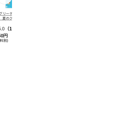
グリーティング切
【グリーティング切
レターパックプラス
＜お中元＞新
】夏のグリーティ
手】夏のグリーティ
（600円）（20部セ
なオールスタ
グ（85円）
ング（110円）
ット）
5.0
（10）
5.0
（17）
4.8
（24）
4.8
（19
50円
1,100円
12,000円
3,780円
送料別)
(送料別)
(送料別)
(送料・税込)