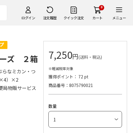
0
ログイン
注文履歴
クイック注文
カート
メニュー
7,250
円
ーズ ２箱
(送料・税込)
※軽減税率対象
ぶらなミカン・つ
獲得ポイント： 72 pt
g×4）×2
商品番号
8075790021
便局物販サービス
数量