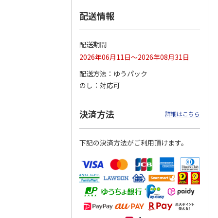
配送情報
つぶら
【グリーティング切
【グリーティング切
【のり式】110円普
ーズ
手】ハッピーグリー
手】グリーティング
通切手・千鳥（1シ
ティング（110円）
（シンプル）（110
ート100枚）
配送期間
1）
5.0
（2）
円
4.8
…
（11）
4.6
（7）
2026年06月11日～2026年08月31日
1,100円
5,500円
11,000円
(送料別)
(送料別)
(送料別)
配送方法
ゆうパック
のし
対応可
決済方法
詳細はこちら
下記の決済方法がご利用頂けます。