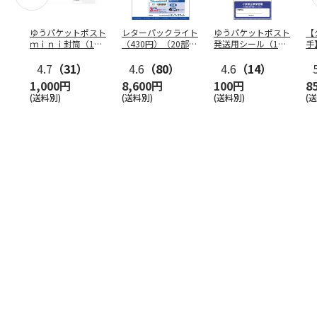
ゆうパケットポスト
レターパックライト
ゆうパケットポスト
【
ｍｉｎｉ封筒（1個
（430円）（20部セ
発送用シール（1個
手
（50枚）セット）
ット）
（20枚）セット）
ン
4.7
（31）
4.6
（80）
4.6
（14）
1,000円
8,600円
100円
8
(送料別)
(送料別)
(送料別)
(