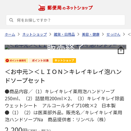
ホーム
ネットショップ
雑貨・日用品
美容・健康
せっけん
＜
＜お中元＞＜ＬＩＯＮ＞キレイキレイ泡ハン
ドソープセット
●商品内容／（1）キレイキレイ薬用泡ハンドソープ
250ml、（2）詰替用200ml×2、（3）キレイキレイ除菌
ウェットシート アルコールタイプ10枚×2 日本製
●（1）（2）は医薬部外品。販売名／キレイキレイ薬用
泡ハンドソープNa 商品提供者：リンベル（株）
2,200
円