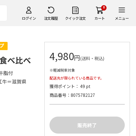
0
ログイン
注文履歴
クイック注文
カート
メニュー
4,980
円
食べ比べ
(送料・税込)
※軽減税率対象
、牛脂付
配送先が限られている商品です。
近江牛＝滋賀県
獲得ポイント： 49 pt
品
商品番号
8075782127