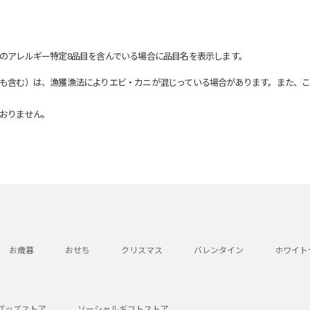
のアレルギー特定8品目を含んでいる場合に品目名を表示します。
も含む）は、漁獲漁法によりエビ・カニが混じっている場合があります。また、こ
おりません。
お歳暮
おせち
クリスマス
バレンタイン
ホワイト
グッズストア
ソーシャルギフトストア