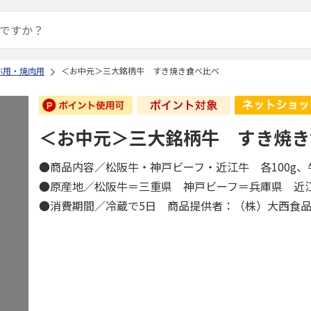
ぶ用・焼肉用
＜お中元＞三大銘柄牛 すき焼き食べ比べ
＜お中元＞三大銘柄牛 すき焼き
●商品内容／松阪牛・神戸ビーフ・近江牛 各100g
●原産地／松阪牛＝三重県 神戸ビーフ＝兵庫県 
●消費期間／冷蔵で5日 商品提供者：（株）大西食