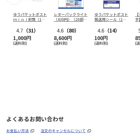
ゆうパケットポスト
レターパックライト
ゆうパケットポスト
【
ｍｉｎｉ封筒（1個
（430円）（20部セ
発送用シール（1個
手
（50枚）セット）
ット）
（20枚）セット）
ン
4.7
（31）
4.6
（80）
4.6
（14）
1,000円
8,600円
100円
8
(送料別)
(送料別)
(送料別)
(
よくあるお問い合わせ
お支払い方法
注文のキャンセルについて