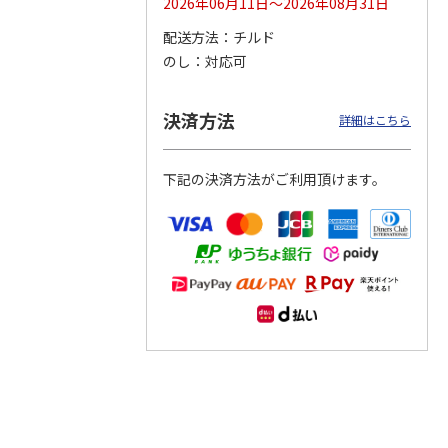
2026年06月11日～2026年08月31日
配送方法
チルド
つぶら
【グリーティング切
【グリーティング切
【のり式】110円普
のし
対応可
ーズ
手】ハッピーグリー
手】グリーティング
通切手・千鳥（1シ
ティング（110円）
（シンプル）（110
ート100枚）
1）
5.0
（2）
円
4.8
…
（11）
4.6
（7）
決済方法
1,100円
5,500円
11,000円
詳細はこちら
(送料別)
(送料別)
(送料別)
下記の決済方法がご利用頂けます。