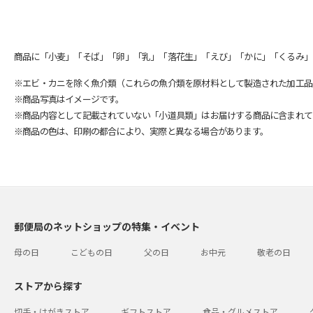
商品に「小麦」「そば」「卵」「乳」「落花生」「えび」「かに」「くるみ」
※エビ・カニを除く魚介類（これらの魚介類を原材料として製造された加工品
※商品写真はイメージです。
※商品内容として記載されていない「小道具類」はお届けする商品に含まれて
※商品の色は、印刷の都合により、実際と異なる場合があります。
郵便局のネットショップの特集・イベント
母の日
こどもの日
父の日
お中元
敬老の日
ストアから探す
切手・はがきストア
ギフトストア
食品・グルメストア