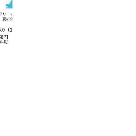
グリーティング切
【グリーティング切
レターパックプラス
＜お中元＞新
】夏のグリーティ
手】夏のグリーティ
（600円）（20部セ
なオールスタ
グ（85円）
ング（110円）
ット）
5.0
（10）
5.0
（17）
4.8
（24）
4.8
（19
50円
1,100円
12,000円
3,780円
送料別)
(送料別)
(送料別)
(送料・税込)