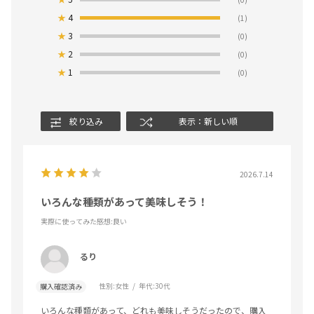
★
4
(1)
★
3
(0)
★
2
(0)
★
1
(0)
絞り込み
表示：新しい順
2026.7.14
いろんな種類があって美味しそう！
実際に使ってみた感想
:良い
るり
性別:
女性
年代:
30代
購入確認済み
いろんな種類があって、どれも美味しそうだったので、購入