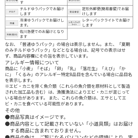
す
チルドゆうパックでお届け
定形外郵便(簡易書留)でお届
します
けします
冷凍ゆうパックでお届けし
レターパックライトでお届け
ます。
します
佐川急便でのお届けとなり
ます
なお、「普通ゆうパック」の場合は表示しません。また、「夏期
のみチルドゆうパック」などとなる場合は、記号での表示はせ
ず、商品内容欄にその旨を表示しています。
アレルギー情報について
商品に「小麦」「そば」「卵」「乳」「落花生」「えび」「か
に」「くるみ」のアレルギー特定8品目を含んでいる場合に品目名
を表示します。
※エビ・カニを除く魚介類（これらの魚介類を原材料として製造
された加工品も含む）は、漁獲漁法によりエビ・カニが混じって
いる場合があります。 また、これらの魚介類は、エサとしてエ
ビ・カニを食べている可能性があります。
その他
商品写真はイメージです。
商品内容として記載されていない「小道具類」はお届け
する商品に含まれておりません。
商品の色は、ご覧になるパソコンなどの環境により、実