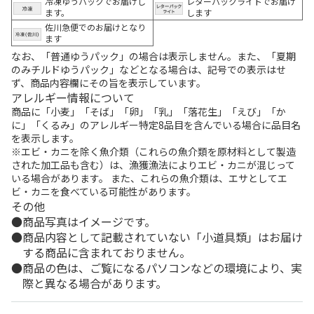
冷凍ゆうパックでお届けし
レターパックライトでお届け
ます。
します
佐川急便でのお届けとなり
ます
なお、「普通ゆうパック」の場合は表示しません。また、「夏期
のみチルドゆうパック」などとなる場合は、記号での表示はせ
ず、商品内容欄にその旨を表示しています。
アレルギー情報について
商品に「小麦」「そば」「卵」「乳」「落花生」「えび」「か
に」「くるみ」のアレルギー特定8品目を含んでいる場合に品目名
を表示します。
※エビ・カニを除く魚介類（これらの魚介類を原材料として製造
された加工品も含む）は、漁獲漁法によりエビ・カニが混じって
いる場合があります。 また、これらの魚介類は、エサとしてエ
ビ・カニを食べている可能性があります。
その他
商品写真はイメージです。
商品内容として記載されていない「小道具類」はお届け
する商品に含まれておりません。
商品の色は、ご覧になるパソコンなどの環境により、実
際と異なる場合があります。