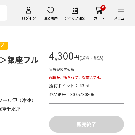
0
ログイン
注文履歴
クイック注文
カート
メニュー
4,300
円
＞銀座フル
(送料・税込)
※軽減税率対象
配送先が限られている商品です。
2個
獲得ポイント： 43 pt
商品番号
8075780806
クール便（冷凍）
銀座千疋屋