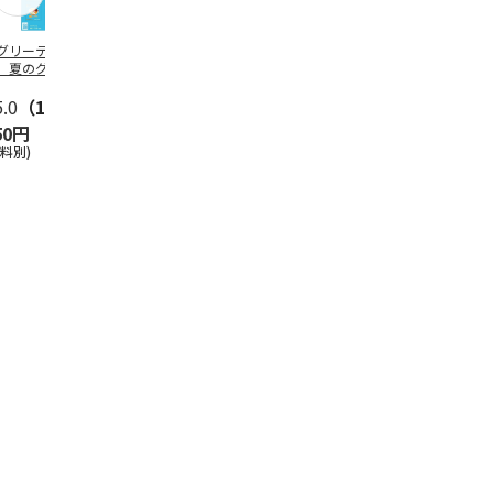
グリーティング切
【グリーティング切
レターパックプラス
＜お中元＞新
】夏のグリーティ
手】夏のグリーティ
（600円）（20部セ
なオールスタ
グ（85円）
ング（110円）
ット）
5.0
（10）
5.0
（17）
4.8
（24）
4.8
（19
50円
1,100円
12,000円
3,780円
送料別)
(送料別)
(送料別)
(送料・税込)