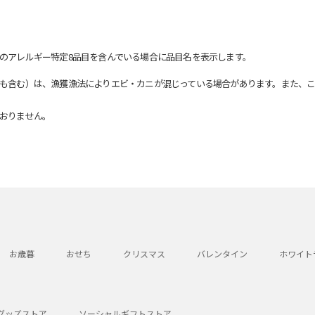
のアレルギー特定8品目を含んでいる場合に品目名を表示します。
も含む）は、漁獲漁法によりエビ・カニが混じっている場合があります。また、こ
おりません。
お歳暮
おせち
クリスマス
バレンタイン
ホワイト
グッズストア
ソーシャルギフトストア