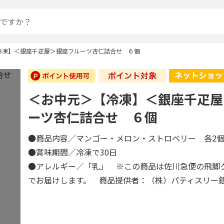
冷凍】＜銀座千疋屋＞銀座フルーツ杏仁詰合せ ６個
＜お中元＞【冷凍】＜銀座千疋屋
ーツ杏仁詰合せ ６個
●商品内容／マンゴー・メロン・ストロベリー 各
●賞味期間／冷凍で30日
●アレルギー／「乳」 ※この商品は佐川急便の飛脚
でお届けします。 商品提供者：（株）パティスリー