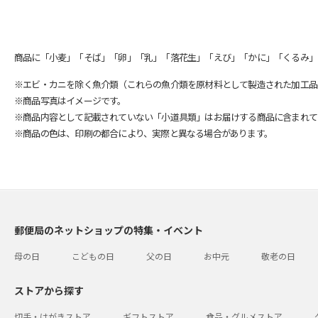
商品に「小麦」「そば」「卵」「乳」「落花生」「えび」「かに」「くるみ」
※エビ・カニを除く魚介類（これらの魚介類を原材料として製造された加工品
※商品写真はイメージです。
※商品内容として記載されていない「小道具類」はお届けする商品に含まれて
※商品の色は、印刷の都合により、実際と異なる場合があります。
郵便局のネットショップの特集・イベント
母の日
こどもの日
父の日
お中元
敬老の日
ストアから探す
切手・はがきストア
ギフトストア
食品・グルメストア