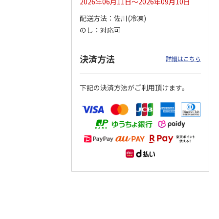
2026年06月11日～2026年09月10日
配送方法
佐川(冷凍)
つぶら
【グリーティング切
【グリーティング切
【のり式】110円普
のし
対応可
ーズ
手】ハッピーグリー
手】グリーティング
通切手・千鳥（1シ
ティング（110円）
（シンプル）（110
ート100枚）
1）
5.0
（2）
円
4.8
…
（11）
4.6
（7）
決済方法
1,100円
5,500円
11,000円
詳細はこちら
(送料別)
(送料別)
(送料別)
下記の決済方法がご利用頂けます。