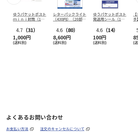
ゆうパケットポスト
レターパックライト
ゆうパケットポスト
【
ｍｉｎｉ封筒（1個
（430円）（20部セ
発送用シール（1個
手
（50枚）セット）
ット）
（20枚）セット）
ン
4.7
（31）
4.6
（80）
4.6
（14）
1,000円
8,600円
100円
8
(送料別)
(送料別)
(送料別)
(
よくあるお問い合わせ
お支払い方法
注文のキャンセルについて