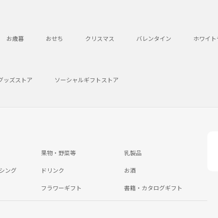
お歳暮
おせち
クリスマス
バレンタイン
ホワイト
グッズストア
ソーシャルギフトストア
果物・野菜等
乳製品
シング
ドリンク
お酒
フラワーギフト
書籍・カタログギフト