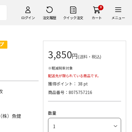
0
ログイン
注文履歴
クイック注文
カート
メニュー
3,850
円
(送料・税込)
※軽減税率対象
配送先が限られている商品です。
獲得ポイント： 38 pt
4枚
商品番号
8075757216
数量
（株）魚健