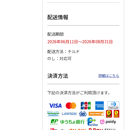
つぶら
【グリーティング切
【グリーティング切
【のり式】110円普
配送情報
ーズ
手】ハッピーグリー
手】グリーティング
通切手・千鳥（1シ
ティング（110円）
（シンプル）（110
ート100枚）
1）
5.0
（2）
円
4.8
…
（11）
4.6
（7）
配送期間
1,100円
5,500円
11,000円
(送料別)
(送料別)
(送料別)
2026年06月11日～2026年08月31日
配送方法
チルド
のし
対応可
決済方法
詳細はこちら
下記の決済方法がご利用頂けます。