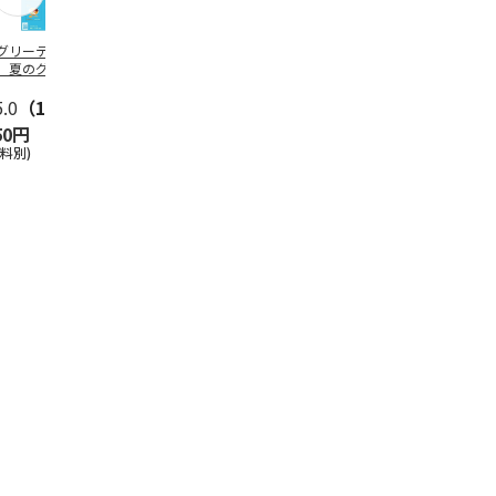
グリーティング切
【グリーティング切
レターパックプラス
＜お中元＞新
】夏のグリーティ
手】夏のグリーティ
（600円）（20部セ
なオールスタ
グ（85円）
ング（110円）
ット）
5.0
（10）
5.0
（17）
4.8
（24）
4.8
（19
50円
1,100円
12,000円
3,780円
送料別)
(送料別)
(送料別)
(送料・税込)