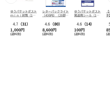
ゆうパケットポスト
レターパックライト
ゆうパケットポスト
【
ｍｉｎｉ封筒（1個
（430円）（20部セ
発送用シール（1個
手
（50枚）セット）
ット）
（20枚）セット）
ン
4.7
（31）
4.6
（80）
4.6
（14）
1,000円
8,600円
100円
8
(送料別)
(送料別)
(送料別)
(