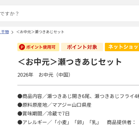
・干物
＜お中元＞瀬つきあじセット
＜お中元＞瀬つきあじセット
2026年 お中元（中国）
●商品内容／瀬つきあじ開き6尾、瀬つきあじフライ
●原料原産地／マアジ＝山口県産
●賞味期間／冷蔵で7日
●アレルギー／「小麦」「卵」「乳」 商品提供者：