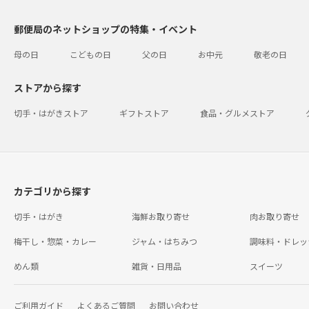
郵便局のネットショップの特集・イベント
母の日
こどもの日
父の日
お中元
敬老の日
ストアから探す
切手・はがきストア
ギフトストア
食品・グルメストア
カテゴリから探す
切手・はがき
海鮮お取り寄せ
肉お取り寄せ
梅干し・惣菜・カレー
ジャム・はちみつ
調味料・ドレッ
めん類
雑貨・日用品
スイーツ
ご利用ガイド
よくあるご質問
お問い合わせ