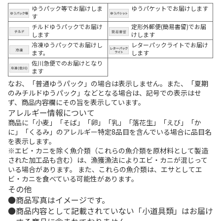
ゆうパック等でお届けしま
ゆうパケットでお届けします
す
チルドゆうパックでお届け
定形外郵便(簡易書留)でお届
します
けします
冷凍ゆうパックでお届けし
レターパックライトでお届け
ます。
します
佐川急便でのお届けとなり
ます
なお、「普通ゆうパック」の場合は表示しません。また、「夏期
のみチルドゆうパック」などとなる場合は、記号での表示はせ
ず、商品内容欄にその旨を表示しています。
アレルギー情報について
商品に「小麦」「そば」「卵」「乳」「落花生」「えび」「か
に」「くるみ」のアレルギー特定8品目を含んでいる場合に品目名
を表示します。
※エビ・カニを除く魚介類（これらの魚介類を原材料として製造
された加工品も含む）は、漁獲漁法によりエビ・カニが混じって
いる場合があります。 また、これらの魚介類は、エサとしてエ
ビ・カニを食べている可能性があります。
その他
商品写真はイメージです。
商品内容として記載されていない「小道具類」はお届け