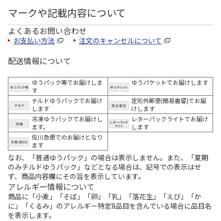
マークや記載内容について
よくあるお問い合わせ
お支払い方法
注文のキャンセルについて
配送情報について
ゆうパック等でお届けしま
ゆうパケットでお届けします
す
チルドゆうパックでお届け
定形外郵便(簡易書留)でお届
します
けします
冷凍ゆうパックでお届けし
レターパックライトでお届け
ます。
します
佐川急便でのお届けとなり
ます
なお、「普通ゆうパック」の場合は表示しません。また、「夏期
のみチルドゆうパック」などとなる場合は、記号での表示はせ
ず、商品内容欄にその旨を表示しています。
アレルギー情報について
商品に「小麦」「そば」「卵」「乳」「落花生」「えび」「か
に」「くるみ」のアレルギー特定8品目を含んでいる場合に品目名
を表示します。