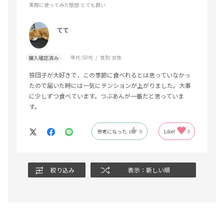
実際に使ってみた感想
:とても良い
てて
年代:
50代
性別:
女性
購入確認済み
笹団子が大好きで、この季節に食べれるとは思っていなかっ
たので届いた時には一気にテンションが上がりました。大事
に少しずつ食べています。つぶあんが一番だと思っていま
す。
参考になった
0
Like!
0
絞り込み
表示：新しい順