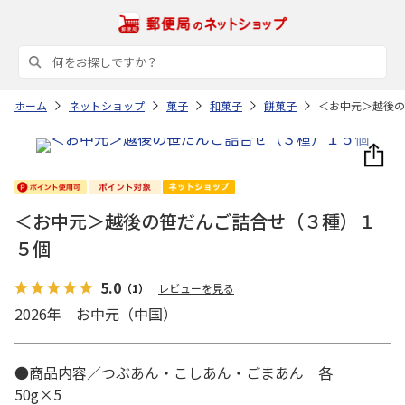
ホーム
ネットショップ
菓子
和菓子
餅菓子
＜お中元＞越後の
＜お中元＞越後の笹だんご詰合せ（３種）１
５個
5.0
（1）
レビューを見る
2026年 お中元（中国）
●商品内容／つぶあん・こしあん・ごまあん 各
50g×5