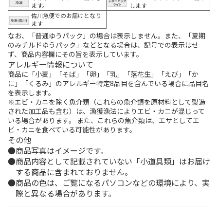
ます。
します
佐川急便でのお届けとなり
ます
なお、「普通ゆうパック」の場合は表示しません。また、「夏期
のみチルドゆうパック」などとなる場合は、記号での表示はせ
ず、商品内容欄にその旨を表示しています。
アレルギー情報について
商品に「小麦」「そば」「卵」「乳」「落花生」「えび」「か
に」「くるみ」のアレルギー特定8品目を含んでいる場合に品目名
を表示します。
※エビ・カニを除く魚介類（これらの魚介類を原材料として製造
された加工品も含む）は、漁獲漁法によりエビ・カニが混じって
いる場合があります。 また、これらの魚介類は、エサとしてエ
ビ・カニを食べている可能性があります。
その他
商品写真はイメージです。
商品内容として記載されていない「小道具類」はお届け
する商品に含まれておりません。
商品の色は、ご覧になるパソコンなどの環境により、実
際と異なる場合があります。