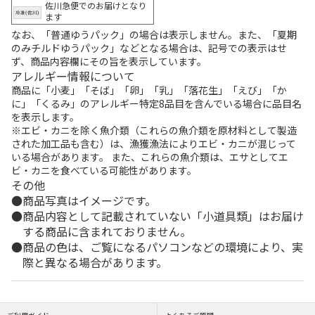
佐川急便でのお届けとなり
ます
なお、「普通ゆうパック」の場合は表示しません。また、「夏期
のみチルドゆうパック」などとなる場合は、記号での表示はせ
ず、商品内容欄にその旨を表示しています。
アレルギー情報について
商品に「小麦」「そば」「卵」「乳」「落花生」「えび」「か
に」「くるみ」のアレルギー特定8品目を含んでいる場合に品目名
を表示します。
※エビ・カニを除く魚介類（これらの魚介類を原材料として製造
された加工品も含む）は、漁獲漁法によりエビ・カニが混じって
いる場合があります。 また、これらの魚介類は、エサとしてエ
ビ・カニを食べている可能性があります。
その他
商品写真はイメージです。
商品内容として記載されていない「小道具類」はお届け
する商品に含まれておりません。
商品の色は、ご覧になるパソコンなどの環境により、実
際と異なる場合があります。