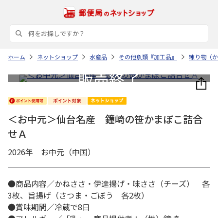
ホーム
ネットショップ
水産品
その他魚類『加工品』
練り物（か
＜お中元＞仙台名産 鐘崎の笹かまぼこ詰合
せＡ
2026年 お中元（中国）
●商品内容／かねささ・伊達揚げ・味ささ（チーズ） 各
3枚、旨揚げ（さつま・ごぼう 各2枚）
●賞味期間／冷蔵で8日