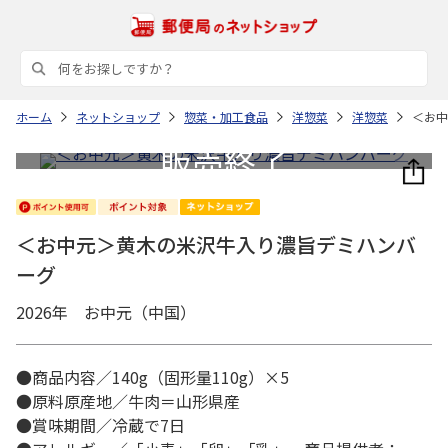
ホーム
ネットショップ
惣菜・加工食品
洋惣菜
洋惣菜
＜お中
＜お中元＞黄木の米沢牛入り濃旨デミハンバ
ーグ
2026年 お中元（中国）
●商品内容／140g（固形量110g）×5
●原料原産地／牛肉＝山形県産
●賞味期間／冷蔵で7日