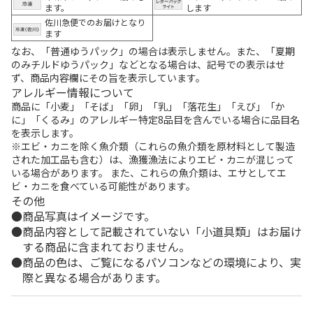
ます。
します
佐川急便でのお届けとなり
ます
なお、「普通ゆうパック」の場合は表示しません。また、「夏期
のみチルドゆうパック」などとなる場合は、記号での表示はせ
ず、商品内容欄にその旨を表示しています。
アレルギー情報について
商品に「小麦」「そば」「卵」「乳」「落花生」「えび」「か
に」「くるみ」のアレルギー特定8品目を含んでいる場合に品目名
を表示します。
※エビ・カニを除く魚介類（これらの魚介類を原材料として製造
された加工品も含む）は、漁獲漁法によりエビ・カニが混じって
いる場合があります。 また、これらの魚介類は、エサとしてエ
ビ・カニを食べている可能性があります。
その他
商品写真はイメージです。
商品内容として記載されていない「小道具類」はお届け
する商品に含まれておりません。
商品の色は、ご覧になるパソコンなどの環境により、実
際と異なる場合があります。