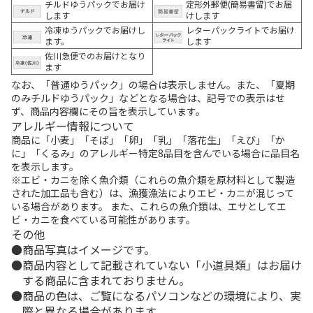
チルドゆうパックでお届け
定形外郵便(簡易書留)でお届
します
けします
冷凍ゆうパックでお届けし
レターパックライトでお届け
ます。
します
佐川急便でのお届けとなり
ます
なお、「普通ゆうパック」の場合は表示しません。また、「夏期
のみチルドゆうパック」などとなる場合は、記号での表示はせ
ず、商品内容欄にその旨を表示しています。
アレルギー情報について
商品に「小麦」「そば」「卵」「乳」「落花生」「えび」「か
に」「くるみ」のアレルギー特定8品目を含んでいる場合に品目名
を表示します。
※エビ・カニを除く魚介類（これらの魚介類を原材料として製造
された加工品も含む）は、漁獲漁法によりエビ・カニが混じって
いる場合があります。 また、これらの魚介類は、エサとしてエ
ビ・カニを食べている可能性があります。
その他
商品写真はイメージです。
商品内容として記載されていない「小道具類」はお届け
する商品に含まれておりません。
商品の色は、ご覧になるパソコンなどの環境により、実
際と異なる場合があります。