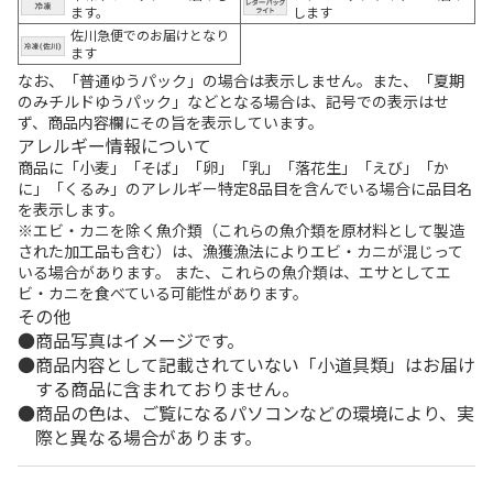
ます。
します
佐川急便でのお届けとなり
ます
なお、「普通ゆうパック」の場合は表示しません。また、「夏期
のみチルドゆうパック」などとなる場合は、記号での表示はせ
ず、商品内容欄にその旨を表示しています。
アレルギー情報について
商品に「小麦」「そば」「卵」「乳」「落花生」「えび」「か
に」「くるみ」のアレルギー特定8品目を含んでいる場合に品目名
を表示します。
※エビ・カニを除く魚介類（これらの魚介類を原材料として製造
された加工品も含む）は、漁獲漁法によりエビ・カニが混じって
いる場合があります。 また、これらの魚介類は、エサとしてエ
ビ・カニを食べている可能性があります。
その他
商品写真はイメージです。
商品内容として記載されていない「小道具類」はお届け
する商品に含まれておりません。
商品の色は、ご覧になるパソコンなどの環境により、実
際と異なる場合があります。