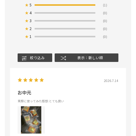
★
5
(1)
★
4
(0)
★
3
(0)
★
2
(0)
★
1
(0)
絞り込み
表示：新しい順
2026.7.14
お中元
実際に使ってみた感想
:とても良い