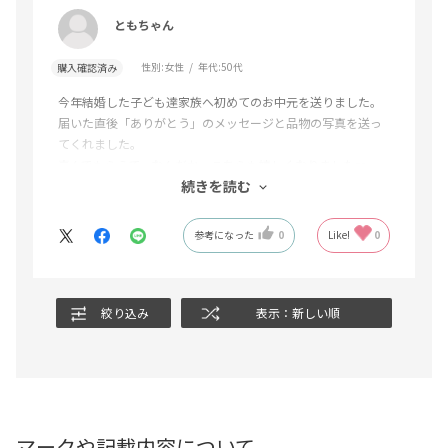
ともちゃん
性別:
女性
年代:
50代
購入確認済み
今年結婚した子ども達家族へ初めてのお中元を送りました。
届いた直後「ありがとう」のメッセージと品物の写真を送っ
てくれました。
喜んでもらえて、なんだか、こちらも嬉しくなりました❤️
続きを読む
一生懸命選んだ甲斐がありました。
参考になった
0
Like!
0
絞り込み
表示：新しい順
マークや記載内容について