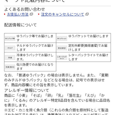
よくあるお問い合わせ
お支払い方法
注文のキャンセルについて
配送情報について
ゆうパック等でお届けしま
ゆうパケットでお届けします
す
チルドゆうパックでお届け
定形外郵便(簡易書留)でお届
します
けします
冷凍ゆうパックでお届けし
レターパックライトでお届け
ます。
します
佐川急便でのお届けとなり
ます
なお、「普通ゆうパック」の場合は表示しません。また、「夏期
のみチルドゆうパック」などとなる場合は、記号での表示はせ
ず、商品内容欄にその旨を表示しています。
アレルギー情報について
商品に「小麦」「そば」「卵」「乳」「落花生」「えび」「か
に」「くるみ」のアレルギー特定8品目を含んでいる場合に品目名
を表示します。
※エビ・カニを除く魚介類（これらの魚介類を原材料として製造
された加工品も含む）は、漁獲漁法によりエビ・カニが混じって