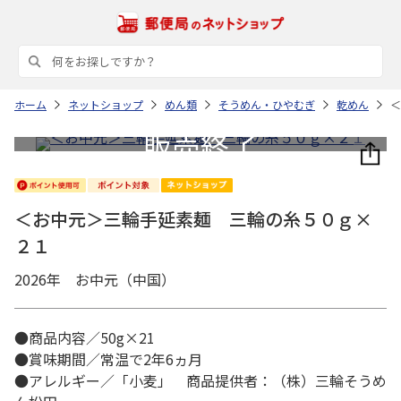
ホーム
ネットショップ
めん類
そうめん・ひやむぎ
乾めん
＜
＜お中元＞三輪手延素麺 三輪の糸５０ｇ×
２１
2026年 お中元（中国）
●商品内容／50g×21
●賞味期間／常温で2年6ヵ月
●アレルギー／「小麦」 商品提供者：（株）三輪そうめ