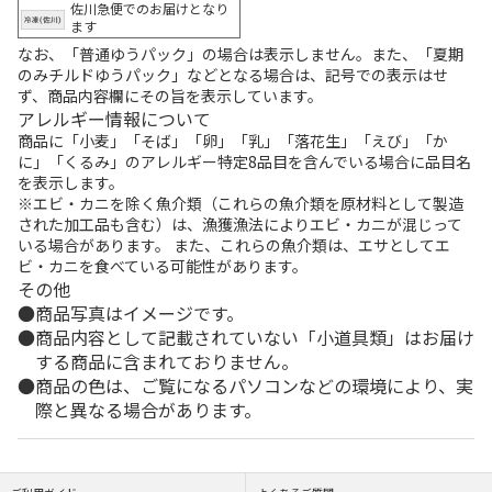
佐川急便でのお届けとなり
ます
なお、「普通ゆうパック」の場合は表示しません。また、「夏期
のみチルドゆうパック」などとなる場合は、記号での表示はせ
ず、商品内容欄にその旨を表示しています。
アレルギー情報について
商品に「小麦」「そば」「卵」「乳」「落花生」「えび」「か
に」「くるみ」のアレルギー特定8品目を含んでいる場合に品目名
を表示します。
※エビ・カニを除く魚介類（これらの魚介類を原材料として製造
された加工品も含む）は、漁獲漁法によりエビ・カニが混じって
いる場合があります。 また、これらの魚介類は、エサとしてエ
ビ・カニを食べている可能性があります。
その他
商品写真はイメージです。
商品内容として記載されていない「小道具類」はお届け
する商品に含まれておりません。
商品の色は、ご覧になるパソコンなどの環境により、実
際と異なる場合があります。