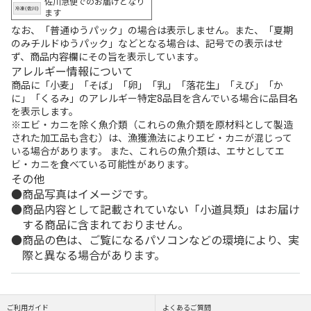
佐川急便でのお届けとなり
ます
なお、「普通ゆうパック」の場合は表示しません。また、「夏期
のみチルドゆうパック」などとなる場合は、記号での表示はせ
ず、商品内容欄にその旨を表示しています。
アレルギー情報について
商品に「小麦」「そば」「卵」「乳」「落花生」「えび」「か
に」「くるみ」のアレルギー特定8品目を含んでいる場合に品目名
を表示します。
※エビ・カニを除く魚介類（これらの魚介類を原材料として製造
された加工品も含む）は、漁獲漁法によりエビ・カニが混じって
いる場合があります。 また、これらの魚介類は、エサとしてエ
ビ・カニを食べている可能性があります。
その他
商品写真はイメージです。
商品内容として記載されていない「小道具類」はお届け
する商品に含まれておりません。
商品の色は、ご覧になるパソコンなどの環境により、実
際と異なる場合があります。
ご利用ガイド
よくあるご質問