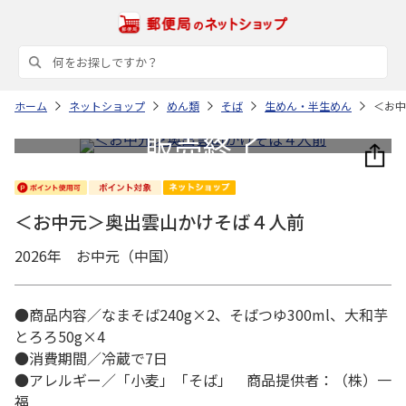
ホーム
ネットショップ
めん類
そば
生めん・半生めん
＜お中
＜お中元＞奥出雲山かけそば４人前
2026年 お中元（中国）
●商品内容／なまそば240g×2、そばつゆ300ml、大和芋
とろろ50g×4
●消費期間／冷蔵で7日
●アレルギー／「小麦」「そば」 商品提供者：（株）一
福