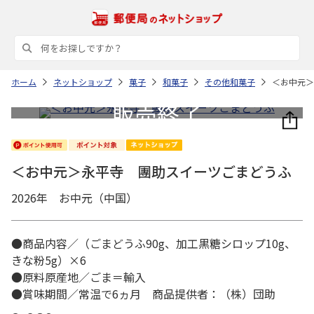
ホーム
ネットショップ
菓子
和菓子
その他和菓子
＜お中元＞
＜お中元＞永平寺 團助スイーツごまどうふ
2026年 お中元（中国）
●商品内容／（ごまどうふ90g、加工黒糖シロップ10g、
きな粉5g）×6
●原料原産地／ごま＝輸入
●賞味期間／常温で6ヵ月 商品提供者：（株）団助