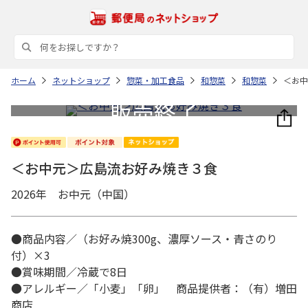
ホーム
ネットショップ
惣菜・加工食品
和惣菜
和惣菜
＜お中
＜お中元＞広島流お好み焼き３食
2026年 お中元（中国）
●商品内容／（お好み焼300g、濃厚ソース・青さのり
付）×3
●賞味期間／冷蔵で8日
●アレルギー／「小麦」「卵」 商品提供者：（有）増田
商店