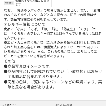
佐川急便でのお届けとなり
ます
なお、「普通ゆうパック」の場合は表示しません。また、「夏期
のみチルドゆうパック」などとなる場合は、記号での表示はせ
ず、商品内容欄にその旨を表示しています。
アレルギー情報について
商品に「小麦」「そば」「卵」「乳」「落花生」「えび」「か
に」「くるみ」のアレルギー特定8品目を含んでいる場合に品目名
を表示します。
※エビ・カニを除く魚介類（これらの魚介類を原材料として製造
された加工品も含む）は、漁獲漁法によりエビ・カニが混じって
いる場合があります。 また、これらの魚介類は、エサとしてエ
ビ・カニを食べている可能性があります。
その他
商品写真はイメージです。
商品内容として記載されていない「小道具類」はお届け
する商品に含まれておりません。
商品の色は、ご覧になるパソコンなどの環境により、実
際と異なる場合があります。
ご利用ガイド
よくあるご質問