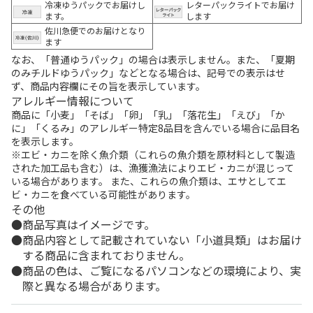
冷凍ゆうパックでお届けし
レターパックライトでお届け
ます。
します
佐川急便でのお届けとなり
ます
なお、「普通ゆうパック」の場合は表示しません。また、「夏期
のみチルドゆうパック」などとなる場合は、記号での表示はせ
ず、商品内容欄にその旨を表示しています。
アレルギー情報について
商品に「小麦」「そば」「卵」「乳」「落花生」「えび」「か
に」「くるみ」のアレルギー特定8品目を含んでいる場合に品目名
を表示します。
※エビ・カニを除く魚介類（これらの魚介類を原材料として製造
された加工品も含む）は、漁獲漁法によりエビ・カニが混じって
いる場合があります。 また、これらの魚介類は、エサとしてエ
ビ・カニを食べている可能性があります。
その他
商品写真はイメージです。
商品内容として記載されていない「小道具類」はお届け
する商品に含まれておりません。
商品の色は、ご覧になるパソコンなどの環境により、実
際と異なる場合があります。