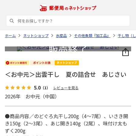
ホーム
ネットショップ
水産品
その他魚類『加工品』
干し物（し
＜お中元＞出雲干し 夏の詰合せ あじさい
5.0
（1）
レビューを見る
2026年 お中元（中国）
●商品内容／のどぐろ丸干し200g（4～7尾）、いさき開
き150g（2～3尾）、あじ開き140g（2尾）、味付け太も
ずく200g