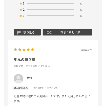
★
3
(0)
★
2
(0)
★
1
(0)
絞り込み
表示：新しい順
2026.6.29
地元の贈り物
実際に使ってみた感想
:とても良い
かず
性別:
男性
年代:
40代
購入確認済み
地産の物が贈れて大変良かったです。また利用したいと思い
ます。