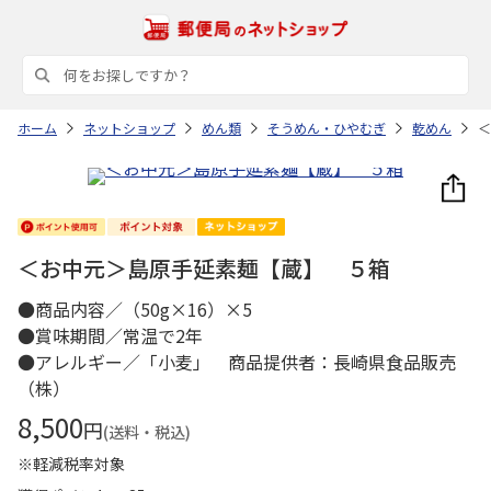
ホーム
ネットショップ
めん類
そうめん・ひやむぎ
乾めん
＜
＜お中元＞島原手延素麺【蔵】 ５箱
●商品内容／（50g×16）×5
●賞味期間／常温で2年
●アレルギー／「小麦」 商品提供者：長崎県食品販売
（株）
8,500
円
(送料・税込)
※軽減税率対象