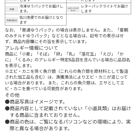
冷凍ゆうパックでお届けし
レターパックライトでお届け
ます。
します
佐川急便でのお届けとなり
ます
なお、「普通ゆうパック」の場合は表示しません。また、「夏期
のみチルドゆうパック」などとなる場合は、記号での表示はせ
ず、商品内容欄にその旨を表示しています。
アレルギー情報について
商品に「小麦」「そば」「卵」「乳」「落花生」「えび」「か
に」「くるみ」のアレルギー特定8品目を含んでいる場合に品目名
を表示します。
※エビ・カニを除く魚介類（これらの魚介類を原材料として製造
された加工品も含む）は、漁獲漁法によりエビ・カニが混じって
いる場合があります。 また、これらの魚介類は、エサとしてエ
ビ・カニを食べている可能性があります。
その他
商品写真はイメージです。
商品内容として記載されていない「小道具類」はお届け
する商品に含まれておりません。
商品の色は、ご覧になるパソコンなどの環境により、実
際と異なる場合があります。