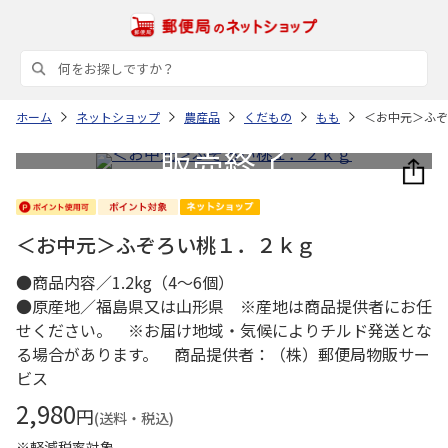
ホーム
ネットショップ
農産品
くだもの
もも
＜お中元＞ふぞ
＜お中元＞ふぞろい桃１．２ｋｇ
●商品内容／1.2kg（4～6個）
●原産地／福島県又は山形県 ※産地は商品提供者にお任
せください。 ※お届け地域・気候によりチルド発送とな
る場合があります。 商品提供者：（株）郵便局物販サー
ビス
2,980
円
(送料・税込)
※軽減税率対象