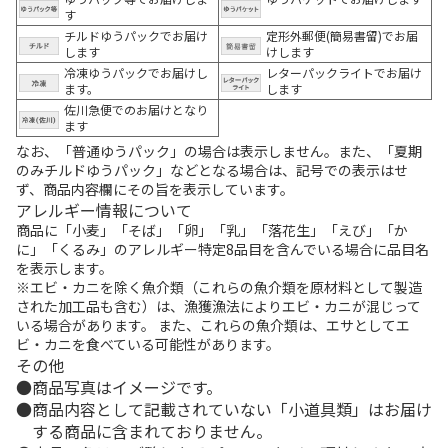
す
チルドゆうパックでお届け
定形外郵便(簡易書留)でお届
します
けします
冷凍ゆうパックでお届けし
レターパックライトでお届け
ます。
します
佐川急便でのお届けとなり
ます
なお、「普通ゆうパック」の場合は表示しません。また、「夏期
のみチルドゆうパック」などとなる場合は、記号での表示はせ
ず、商品内容欄にその旨を表示しています。
アレルギー情報について
商品に「小麦」「そば」「卵」「乳」「落花生」「えび」「か
に」「くるみ」のアレルギー特定8品目を含んでいる場合に品目名
を表示します。
※エビ・カニを除く魚介類（これらの魚介類を原材料として製造
された加工品も含む）は、漁獲漁法によりエビ・カニが混じって
いる場合があります。 また、これらの魚介類は、エサとしてエ
ビ・カニを食べている可能性があります。
その他
商品写真はイメージです。
商品内容として記載されていない「小道具類」はお届け
する商品に含まれておりません。