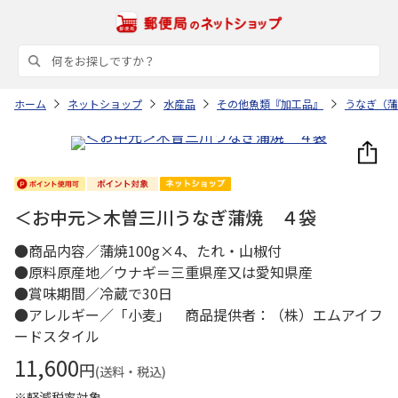
ホーム
ネットショップ
水産品
その他魚類『加工品』
うなぎ（蒲
＜お中元＞木曽三川うなぎ蒲焼 ４袋
●商品内容／蒲焼100g×4、たれ・山椒付
●原料原産地／ウナギ＝三重県産又は愛知県産
●賞味期間／冷蔵で30日
●アレルギー／「小麦」 商品提供者：（株）エムアイフ
ードスタイル
11,600
円
(送料・税込)
※軽減税率対象