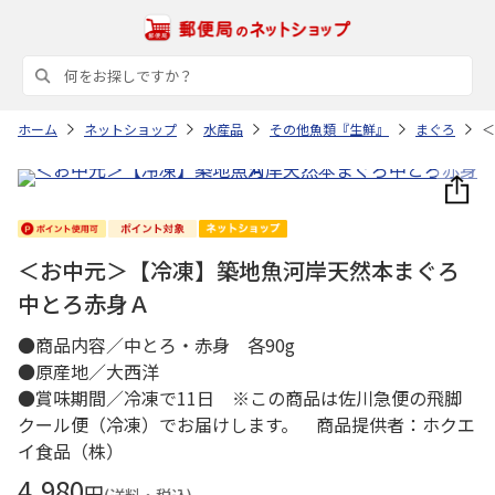
ホーム
ネットショップ
水産品
その他魚類『生鮮』
まぐろ
＜
＜お中元＞【冷凍】築地魚河岸天然本まぐろ
中とろ赤身Ａ
●商品内容／中とろ・赤身 各90g
●原産地／大西洋
●賞味期間／冷凍で11日 ※この商品は佐川急便の飛脚
クール便（冷凍）でお届けします。 商品提供者：ホクエ
イ食品（株）
4,980
円