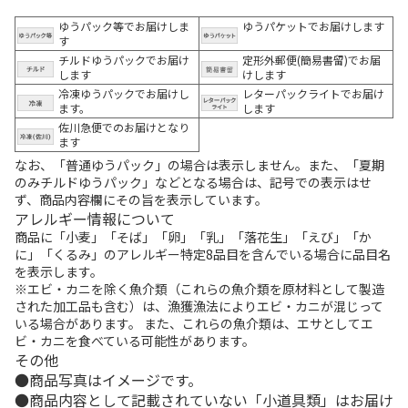
ゆうパック等でお届けしま
ゆうパケットでお届けします
す
チルドゆうパックでお届け
定形外郵便(簡易書留)でお届
します
けします
冷凍ゆうパックでお届けし
レターパックライトでお届け
ます。
します
佐川急便でのお届けとなり
ます
なお、「普通ゆうパック」の場合は表示しません。また、「夏期
のみチルドゆうパック」などとなる場合は、記号での表示はせ
ず、商品内容欄にその旨を表示しています。
アレルギー情報について
商品に「小麦」「そば」「卵」「乳」「落花生」「えび」「か
に」「くるみ」のアレルギー特定8品目を含んでいる場合に品目名
を表示します。
※エビ・カニを除く魚介類（これらの魚介類を原材料として製造
された加工品も含む）は、漁獲漁法によりエビ・カニが混じって
いる場合があります。 また、これらの魚介類は、エサとしてエ
ビ・カニを食べている可能性があります。
その他
商品写真はイメージです。
商品内容として記載されていない「小道具類」はお届け