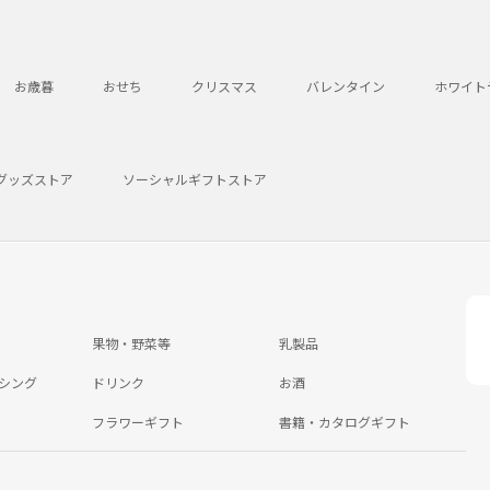
お歳暮
おせち
クリスマス
バレンタイン
ホワイト
グッズストア
ソーシャルギフトストア
果物・野菜等
乳製品
シング
ドリンク
お酒
フラワーギフト
書籍・カタログギフト