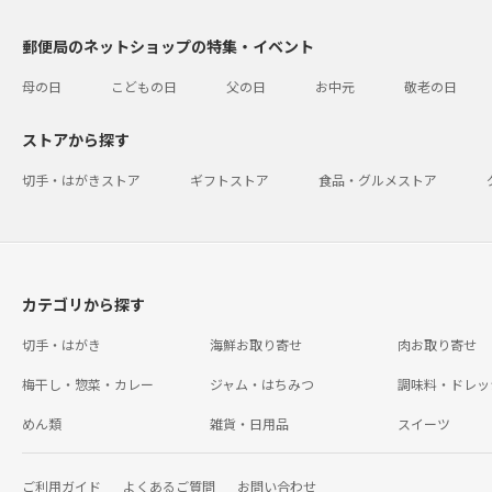
郵便局のネットショップの特集・イベント
母の日
こどもの日
父の日
お中元
敬老の日
ストアから探す
切手・はがきストア
ギフトストア
食品・グルメストア
カテゴリから探す
切手・はがき
海鮮お取り寄せ
肉お取り寄せ
梅干し・惣菜・カレー
ジャム・はちみつ
調味料・ドレッ
めん類
雑貨・日用品
スイーツ
ご利用ガイド
よくあるご質問
お問い合わせ