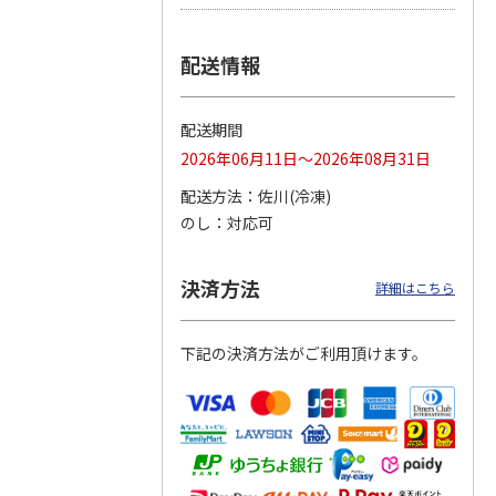
つぶら
【グリーティング切
【グリーティング切
【のり式】110円普
配送情報
ーズ
手】ハッピーグリー
手】グリーティング
通切手・千鳥（1シ
ティング（110円）
（シンプル）（110
ート100枚）
1）
5.0
（2）
円
4.8
…
（11）
4.6
（7）
配送期間
1,100円
5,500円
11,000円
(送料別)
(送料別)
(送料別)
2026年06月11日～2026年08月31日
配送方法
佐川(冷凍)
のし
対応可
決済方法
詳細はこちら
下記の決済方法がご利用頂けます。