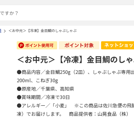
類
＜お中元＞【冷凍】金目鯛のしゃぶしゃぶ
＜お中元＞【冷凍】金目鯛のしゃ
●商品内容／金目鯛250g（2皿）、しゃぶしゃぶ専用出
200ml、こねぎ30g
●原産地／千葉県、高知県
●賞味期間／冷凍で30日
●アレルギー／「小麦」 ※この商品は佐川急便の飛
凍）でお届けします。 商品提供者：山晃食品（株）