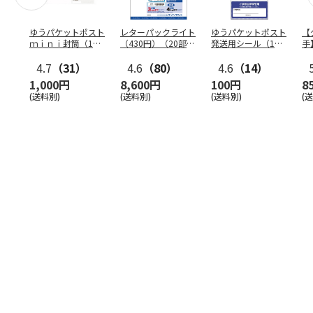
ゆうパケットポスト
レターパックライト
ゆうパケットポスト
【
ｍｉｎｉ封筒（1個
（430円）（20部セ
発送用シール（1個
手
（50枚）セット）
ット）
（20枚）セット）
ン
4.7
（31）
4.6
（80）
4.6
（14）
1,000円
8,600円
100円
8
(送料別)
(送料別)
(送料別)
(