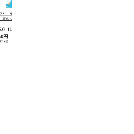
グリーティング切
【グリーティング切
レターパックプラス
＜お中元＞新
】夏のグリーティ
手】夏のグリーティ
（600円）（20部セ
なオールスタ
グ（85円）
ング（110円）
ット）
5.0
（10）
5.0
（17）
4.8
（24）
4.8
（19
50円
1,100円
12,000円
3,780円
送料別)
(送料別)
(送料別)
(送料・税込)