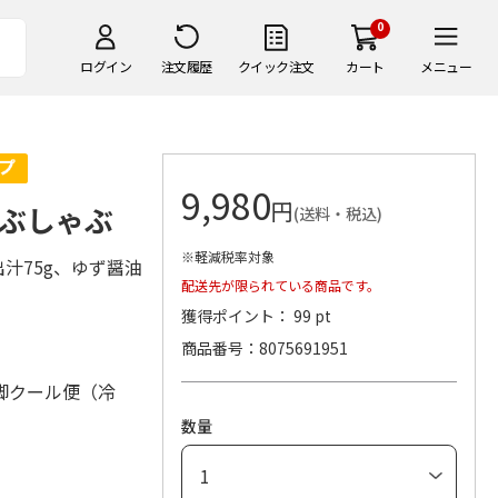
0
ログイン
注文履歴
クイック注文
カート
メニュー
9,980
円
ぶしゃぶ
(送料・税込)
※軽減税率対象
汁75g、ゆず醤油
配送先が限られている商品です。
獲得ポイント： 99 pt
商品番号
8075691951
脚クール便（冷
数量